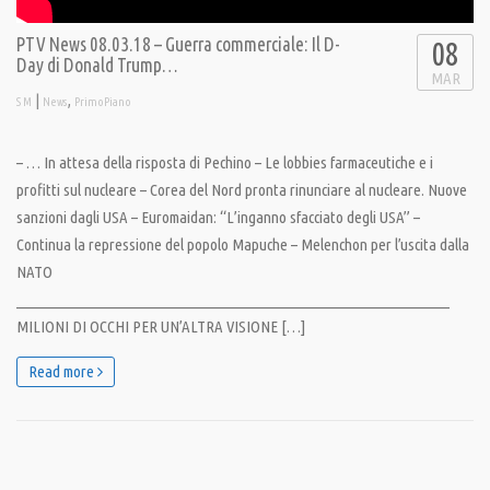
PTV News 08.03.18 – Guerra commerciale: Il D-
08
Day di Donald Trump…
MAR
|
,
S M
News
PrimoPiano
– … In attesa della risposta di Pechino – Le lobbies farmaceutiche e i
profitti sul nucleare – Corea del Nord pronta rinunciare al nucleare. Nuove
sanzioni dagli USA – Euromaidan: “L’inganno sfacciato degli USA” –
Continua la repressione del popolo Mapuche – Melenchon per l’uscita dalla
NATO
__________________________________________________________________
MILIONI DI OCCHI PER UN’ALTRA VISIONE […]
Read more