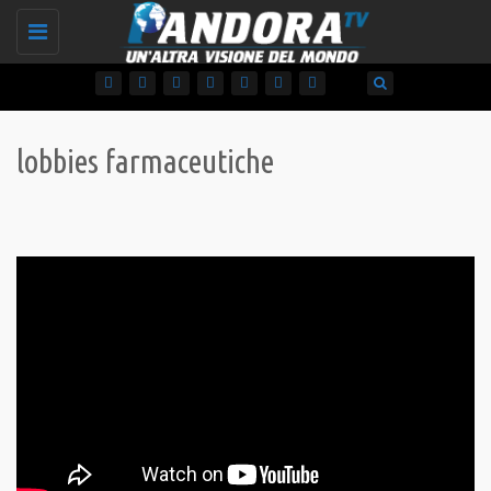
Toggle
navigation
lobbies farmaceutiche