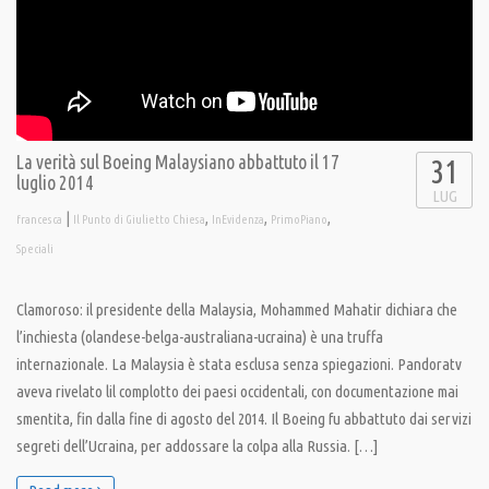
La verità sul Boeing Malaysiano abbattuto il 17
31
luglio 2014
LUG
|
,
,
,
francesca
Il Punto di Giulietto Chiesa
InEvidenza
PrimoPiano
Speciali
Clamoroso: il presidente della Malaysia, Mohammed Mahatir dichiara che
l’inchiesta (olandese-belga-australiana-ucraina) è una truffa
internazionale. La Malaysia è stata esclusa senza spiegazioni. Pandoratv
aveva rivelato lil complotto dei paesi occidentali, con documentazione mai
smentita, fin dalla fine di agosto del 2014. Il Boeing fu abbattuto dai servizi
segreti dell’Ucraina, per addossare la colpa alla Russia. […]