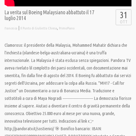
La verita sul Boeing Malaysiano abbattuto il 17
31
luglio 2014
OTT
|
,
francesca
Il Punto di Giulietto Chiesa
PrimoPiano
Clamoroso: il presidente della Malaysia, Mohammed Mahatir dichiara che
l’inchiesta (olandese-belga-australiana-ucraina) è una truffa
internazionale. La Malaysia è stata esclusa senza spiegazioni. Pandora TV
aveva rivelato lil complotto dei paesi occidentali, con documentazione mai
smentita, fin dalla fine di agosto del 2014. Il Boeing fu abbattuto dai servizi
segreti dell’Ucraina, per addossare la colpa alla Russia. "MH17 - Call for
Justice" un Documentario a cura di Bonanza Media. Traduzione e
sottotitoli a cura di Maya Nogradi ------------------------- La democrazia fiorisce
insieme al sapere. Aiutaci a diventare il centro di gravità permanente della
conoscenza. Obiettivo 25.000 euro al mese per una nuova, grande,
innovativa televisione per tutti. Indicazioni al link 👉
http://pandoratv.it/sostienici/ 🎯 Bonifico bancario: IBAN: