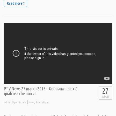
Read more
PTV News 27 marzo 2015 – Germanwings: c’è
27
qualcosa che non va.
MAR
|
,
admin@pandoratv
News
PrimoPiano