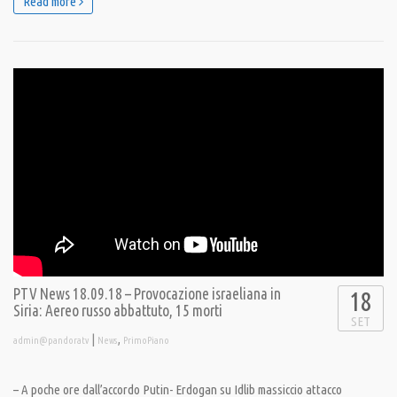
Read more
PTV News 18.09.18 – Provocazione israeliana in
18
Siria: Aereo russo abbattuto, 15 morti
SET
|
,
admin@pandoratv
News
PrimoPiano
– A poche ore dall’accordo Putin- Erdogan su Idlib massiccio attacco