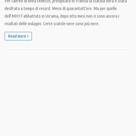
Per l’aereo di linea tedesco, precipitato in Francia la scatola nera è stata
decifrata a tempo di record. Meno di quarantott’ore. Ma per quelle
dell’MH!17 abbattuto in Ucraina, dopo otto mesi non ci sono ancora i
risultati delle indagini. Certe scatole nere sono più nere.
Read more