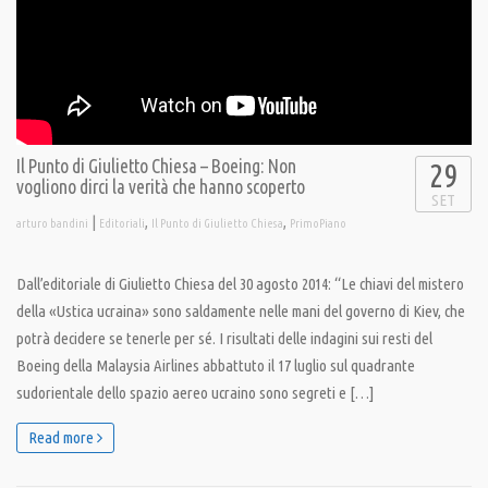
Il Punto di Giulietto Chiesa – Boeing: Non
29
vogliono dirci la verità che hanno scoperto
SET
|
,
,
arturo bandini
Editoriali
Il Punto di Giulietto Chiesa
PrimoPiano
Dall’editoriale di Giulietto Chiesa del 30 agosto 2014: “Le chiavi del mistero
della «Ustica ucraina» sono saldamente nelle mani del governo di Kiev, che
potrà decidere se tenerle per sé. I risultati delle indagini sui resti del
Boeing della Malaysia Airlines abbattuto il 17 luglio sul quadrante
sudorientale dello spazio aereo ucraino sono segreti e […]
Read more