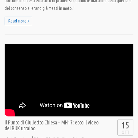
bottone in un estremo atto di prudenza quando le macchine della guerra e
del consenso si erano già messi in moto.”
Read more
Il Punto di Giuliettto Chiesa – MH17: ecco il video
15
del BUK ucraino
OTT