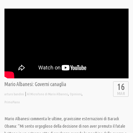
Mario Albanesi: Governi canaglia
16
MAR
|
,
,
arturo bandini
Al Microfono di Mario Albanesi
Opinioni
PrimoPiano
Mario Albanesi commenta le ultime, gravissime esternazioni di Barack
Obama: “Mi sento orgoglioso della decisione di non aver premuto il fatale