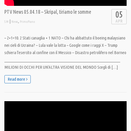
PTV News 05.04.18 – Skripal, tiriamo le somme
05
APR
|
,
S M
News
PrimoPiano
– 2+1=10. 2 Stati canaglia + 1 NATO – Chi ha abbattuto il boeing malaysiano
nei cieli di Ucraina? – Lula vale la lotta – Google come i raggi X – Trump
schiera l’esercito al confine con il Messico – Disastro petrolifero nel Borneo
__________________________________________________________________
MILIONI DI OCCHI PER UN’ALTRA VISIONE DEL MONDO Scegli di […]
Read more