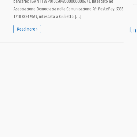
bancario: IBAN IT82P0100504800000000006342, intestato ad
Associazione Democrazia nella Comunicazione 🎯 PostePay: 5333
1710 8384 9659, intestata a Giulietto […]
Il 
Read more