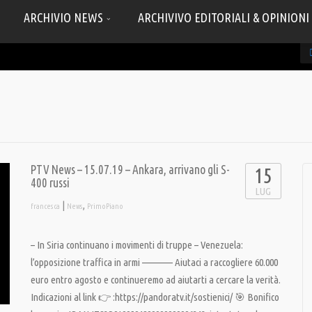
ARCHIVIO NEWS
ARCHIVIVO EDITORIALI & OPINIONI
PTV News – 15.07.19 – Ankara, arrivano gli S-
15
400 russi
LUG
|
,
francesca
News
PrimoPiano
– In Siria continuano i movimenti di truppe – Venezuela:
l’opposizione traffica in armi ———— Aiutaci a raccogliere 60.000
euro entro agosto e continueremo ad aiutarti a cercare la verità.
Indicazioni al link 👉 :https://pandoratv.it/sostienici/ 🎯 Bonifico