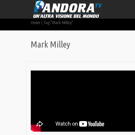
Home
\
Tag "Mark Milley"
Mark Milley