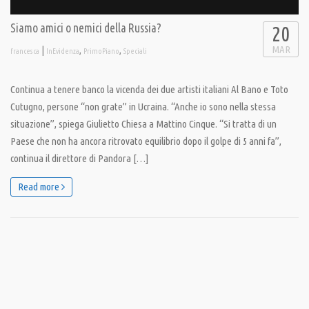
Siamo amici o nemici della Russia?
20
MAR
|
,
,
francesca
InEvidenza
PrimoPiano
Speciali
Continua a tenere banco la vicenda dei due artisti italiani Al Bano e Toto
Cutugno, persone “non grate” in Ucraina. “Anche io sono nella stessa
situazione”, spiega Giulietto Chiesa a Mattino Cinque. “Si tratta di un
Paese che non ha ancora ritrovato equilibrio dopo il golpe di 5 anni fa”,
continua il direttore di Pandora […]
Read more