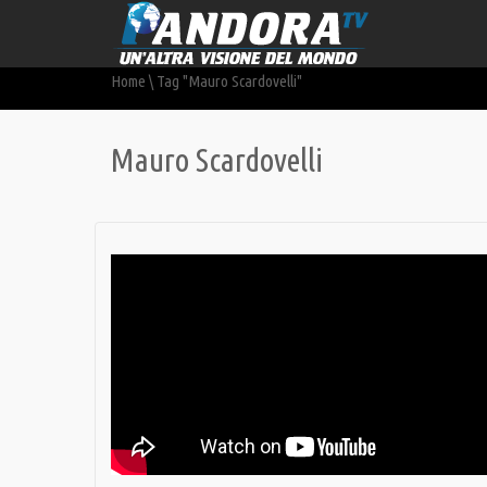
Home
\
Tag "Mauro Scardovelli"
Mauro Scardovelli