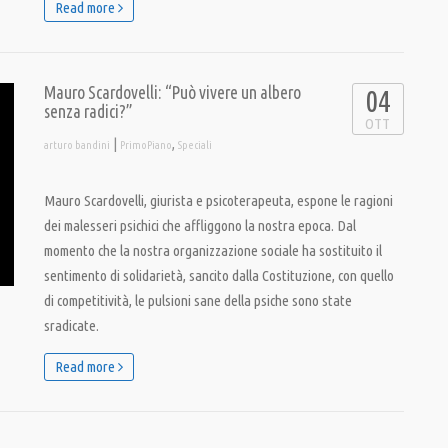
Read more
Mauro Scardovelli: “Può vivere un albero
04
senza radici?”
OTT
|
,
arturo bandini
PrimoPiano
Speciali
Mauro Scardovelli, giurista e psicoterapeuta, espone le ragioni
dei malesseri psichici che affliggono la nostra epoca. Dal
momento che la nostra organizzazione sociale ha sostituito il
sentimento di solidarietà, sancito dalla Costituzione, con quello
di competitività, le pulsioni sane della psiche sono state
sradicate.
Read more