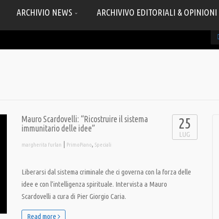
ARCHIVIO NEWS
ARCHIVIVO EDITORIALI & OPINIONI
Mauro Scardovelli: “Ricostruire il sistema
25
immunitario delle idee”
LUG
|
,
margherita furlan
PrimoPiano
Speciali
Liberarsi dal sistema criminale che ci governa con la forza delle
idee e con l’intelligenza spirituale. Intervista a Mauro
Scardovelli a cura di Pier Giorgio Caria.
Read more