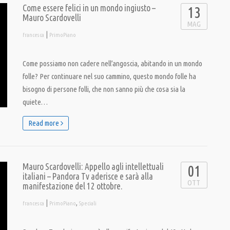
Come essere felici in un mondo ingiusto –
13
Mauro Scardovelli
MAG
|
francesca
PrimoPiano
Come possiamo non cadere nell’angoscia, abitando in un mondo
folle? Per continuare nel suo cammino, questo mondo folle ha
bisogno di persone folli, che non sanno più che cosa sia la
quiete…
Read more
Mauro Scardovelli: Appello agli intellettuali
01
italiani – Pandora Tv aderisce e sarà alla
OTT
manifestazione del 12 ottobre.
|
,
francesca
PrimoPiano
Speciali