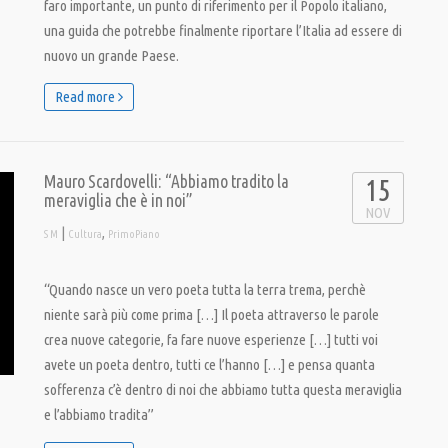
faro importante, un punto di riferimento per il Popolo italiano,
una guida che potrebbe finalmente riportare l’Italia ad essere di
nuovo un grande Paese.
Read more
Mauro Scardovelli: “Abbiamo tradito la
15
meraviglia che è in noi”
NOV
|
,
S M
Cultura
PrimoPiano
“Quando nasce un vero poeta tutta la terra trema, perchè
niente sarà più come prima […] Il poeta attraverso le parole
crea nuove categorie, fa fare nuove esperienze […] tutti voi
avete un poeta dentro, tutti ce l’hanno […] e pensa quanta
sofferenza c’è dentro di noi che abbiamo tutta questa meraviglia
e l’abbiamo tradita”