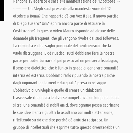
Pandora Tv aderisce e sarà alla manifestazione del 12 ottobre. --
------------ UniAleph sarà presente alla manifestazione del 12
ottobre a Roma? Che rapporto c’è con Vox Italia, il nuovo partito
di Diego Fusaro? UniAleph fa ancora parte di Attuare la
Costituzione? In questo video Mauro risponde ad alcune delle
domande più frequenti che gli vengono rivolte dai suoi followers.
La comunità è il bersaglio principale del neoliberismo, che la
vuole distruggere. E c’è riuscito. Tutti dobbiamo fare la nostra
parte per poter tornare al più presto ad un pensiero fisiologico,
il pensiero dialettico, che è l’unico in grado di generare comunità
interna ed esterna. Dobbiamo farlo ripulendo la nostra psiche
dagli inquinanti della mente dai quali è presa in ostaggio.
L’obiettivo di UniAleph è quello di creare un think tank
trasversale che unisca le diverse competenze: un luogo nel quale
si crei una comunità di nobili amici, dove ognuno possa esprimere
le sue idee mentre gli altri lo ascoltano con molta attenzione,
riflettendo su ciò che dice perché c’è amicizia reciproca. Un
gruppo di intellettuali che esprime tutto questo diventerebbe un