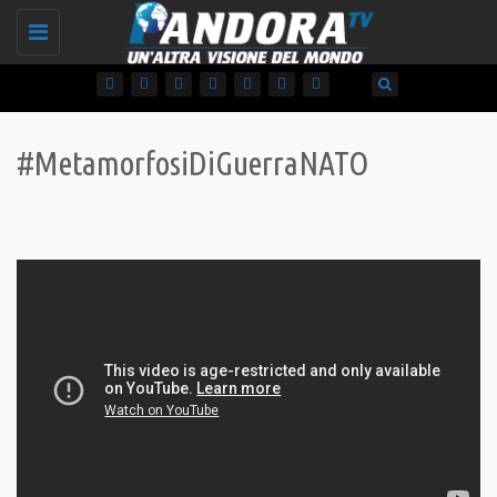
Toggle
navigation
#MetamorfosiDiGuerraNATO