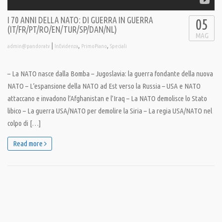
I 70 ANNI DELLA NATO: DI GUERRA IN GUERRA
05
(IT/FR/PT/RO/EN/TUR/SP/DAN/NL)
MAG
|
,
,
admin@pandoratv
InEvidenza
PrimoPiano
Speciali
– La NATO nasce dalla Bomba – Jugoslavia: la guerra fondante della nuova
NATO – L’espansione della NATO ad Est verso la Russia – USA e NATO
attaccano e invadono l’Afghanistan e l’Iraq – La NATO demolisce lo Stato
libico – La guerra USA/NATO per demolire la Siria – La regia USA/NATO nel
colpo di […]
Read more