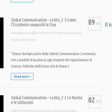
Global Communication – Lectio_2-3 Come
09
DIC
Il 
l’Occidente conquistò la Cina
|
,
admin@pandoratv
Il tumulto dei Chomsky di Glauco Benigni
,
Opinioni
PrimoPiano
“Glauco Benigni parla della Global Communication ( contenuti,
reti e modelli di business) agli studenti del Dipartimento di
Scienze Politiche dell’Università di Roma 3
Read more
Global Communication – Lectio_2-2 Le Norme
02
DIC
e le Istituzioni
|
,
S M
Il tumulto dei Chomsky di Glauco Benigni
PrimoPiano