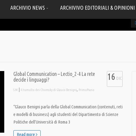
ARCHIVIO NEWS
ARCHIVIVO EDITORIALI & OPINIONI
Global Communication – Lectio_2-4 La rete
16
DIC
decide i linguaggi?
|
,
S M
Il tumulto dei Chomsky di Glauco Benigni
PrimoPiano
“Glauco Benigni parla della Global Communication (contenuti, reti
e modelli di business) agli studenti del Dipartimento di Scienze
Politiche dell’Università di Roma 3
Read more