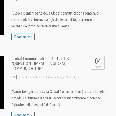
“Glauco Benigni parla della Global Communication ( contenuti,
reti e modelli di business) agli studenti del Dipartimento di
Scienze Politiche dell’Università di Roma 3
Read more
Global Communication – Lectio_1-3:
04
“QUESTION TIME SULLA GLOBAL
NOV
COMMUNICATION”
|
,
S M
Il tumulto dei Chomsky di Glauco Benigni
PrimoPiano
Glauco Benigni parla della Global Communication ( contenuti, reti
e modelli di business) agli studenti del Dipartimento di Scienze
Politiche dell’Università di Roma 3
Read more