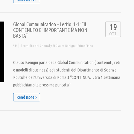
Global Communication – Lectio_1-1: “IL
19
CONTENUTO E’ IMPORTANTE MA NON
OTT
BASTA”
|
,
S M
Il tumulto dei Chomsky di Glauco Benigni
PrimoPiano
Glauco Benigni parla della Global Communication ( contenuti, reti
e modelli di business) agli studenti del Dipartimento di Scienze
Politiche dell’Università di Roma 3 “CONTINUA… tra 1 settimana
pubblichiamo la prossima puntata”
Read more