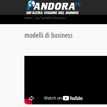
Home
\
Tag "modelli di business"
modelli di business