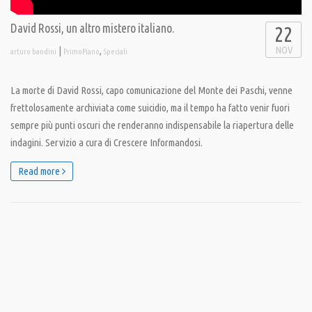
David Rossi, un altro mistero italiano.
22
NOV
|
,
arturo bandini
PrimoPiano
Speciali
La morte di David Rossi, capo comunicazione del Monte dei Paschi, venne
frettolosamente archiviata come suicidio, ma il tempo ha fatto venir fuori
sempre più punti oscuri che renderanno indispensabile la riapertura delle
indagini. Servizio a cura di Crescere Informandosi.
Read more