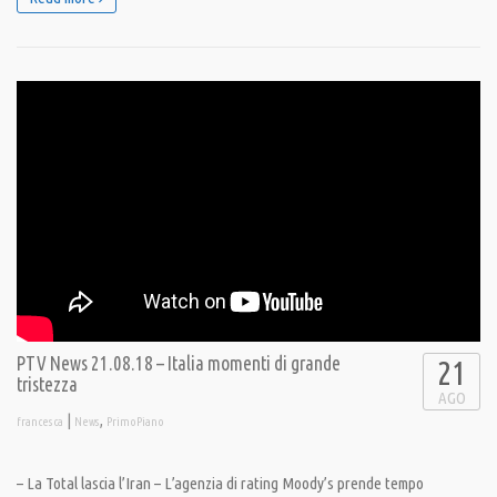
PTV News 21.08.18 – Italia momenti di grande
21
tristezza
AGO
|
,
francesca
News
PrimoPiano
– La Total lascia l’Iran – L’agenzia di rating Moody’s prende tempo