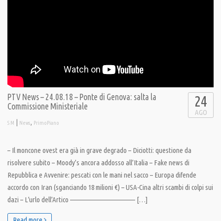
PTV News – 24.08.18 – Ponte di Genova: salta la
24
Commissione Ministeriale
AGO
|
,
S M
News
PrimoPiano
– Il moncone ovest era già in grave degrado – Diciotti: questione da
risolvere subito – Moody’s ancora addosso all’Italia – Fake news di
Repubblica e Avvenire: pescati con le mani nel sacco – Europa difende
accordo con Iran (sganciando 18 milioni €) – USA-Cina altri scambi di colpi sui
dazi – L’urlo dell’Artico ———————————— […]
Read more