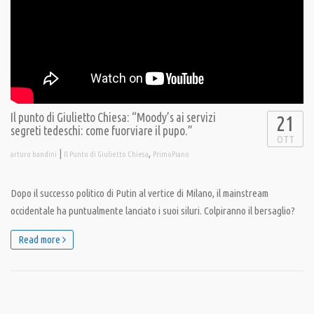
Il punto di Giulietto Chiesa: “Moody’s ai servizi
21
segreti tedeschi: come fuorviare il pupo.”
OTT
|
,
arturo bandini
Il Punto di Giulietto Chiesa
PrimoPiano
Dopo il successo politico di Putin al vertice di Milano, il mainstream
occidentale ha puntualmente lanciato i suoi siluri. Colpiranno il bersaglio?
Read more