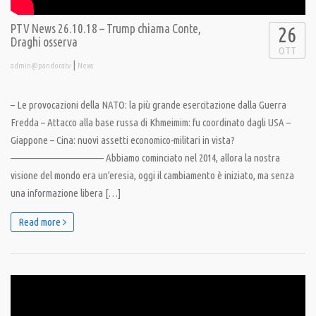
PTV News 26.10.18 – Trump chiama Conte,
26
Draghi osserva
OTT
|
admin@pandoratv
News
– Le provocazioni della NATO: la più grande esercitazione dalla Guerra
Fredda – Attacco alla base russa di Khmeimim: fu coordinato dagli USA –
Giappone – Cina: nuovi assetti economico-militari in vista?
———————————— Abbiamo cominciato nel 2014, allora la nostra
visione del mondo era un’eresia, oggi il cambiamento è iniziato, ma senza
una informazione libera […]
Read more