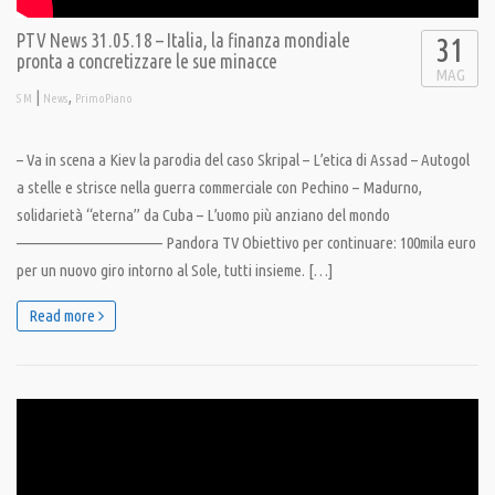
PTV News 31.05.18 – Italia, la finanza mondiale
31
pronta a concretizzare le sue minacce
MAG
|
,
S M
News
PrimoPiano
– Va in scena a Kiev la parodia del caso Skripal – L’etica di Assad – Autogol
a stelle e strisce nella guerra commerciale con Pechino – Madurno,
solidarietà “eterna” da Cuba – L’uomo più anziano del mondo
———————————— Pandora TV Obiettivo per continuare: 100mila euro
per un nuovo giro intorno al Sole, tutti insieme. […]
Read more