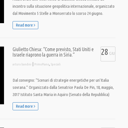
incontro sulla situazione geopolitica internazionale, organizzato
dal Movimento 5 Stelle a Monserrato lo scorso 24 giugno.
Read more
Giulietto Chiesa: “Come previsto, Stati Uniti e
28
GIU
Israele riaprono la guerra in Siria.”
|
,
arturo bandini
PrimoPiano
Speciali
Dal convegno: “Scenari di strategie energetiche per un’Italia
sovrana.” Organizzato dalla Senatrice Paola De Pin, 18, maggio,
2017 Istituto Santa Maria in Aquiro (Senato della Repubblica)
Read more