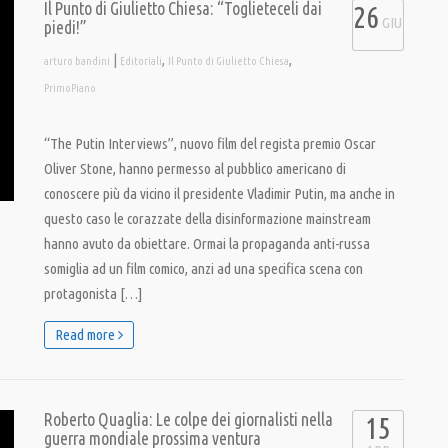
Il Punto di Giulietto Chiesa: “Toglieteceli dai
26
GIU
piedi!”
|
,
,
arturo bandini
Editoriali
Il Punto di Giulietto Chiesa
PrimoPiano
“The Putin Interviews”, nuovo film del regista premio Oscar
Oliver Stone, hanno permesso al pubblico americano di
conoscere più da vicino il presidente Vladimir Putin, ma anche in
questo caso le corazzate della disinformazione mainstream
hanno avuto da obiettare. Ormai la propaganda anti-russa
somiglia ad un film comico, anzi ad una specifica scena con
protagonista […]
Read more
Roberto Quaglia: Le colpe dei giornalisti nella
15
guerra mondiale prossima ventura