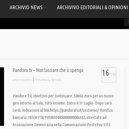
ARCHIVIO NEWS
ARCHIVIVO EDITORIALI & OPINIONI
Pandora tv – Non lasciare che si spenga
16
GIU
|
,
arturo bandini
PrimoPiano
Speciali
Pandora TV, obiettivo per continuare: 50mila euro per un nuovo
giro intorno al Sole, tutti insieme. Entro il 31 Luglio. Dopo sarà
tardi. Indicazioni al link:https://pandoratv.it/sostienici/ Bonifico
bancario: IBAN IT82P0100504800000000006342, intestato ad
Associazione Democrazia nella Comunicazione PostePay 5333