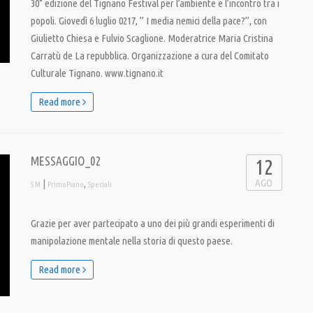
30° edizione del Tignano Festival per l’ambiente e l’incontro tra i
popoli. Giovedì 6 luglio 0217, ” I media nemici della pace?”, con
Giulietto Chiesa e Fulvio Scaglione. Moderatrice Maria Cristina
Carratù de La repubblica. Organizzazione a cura del Comitato
Culturale Tignano. www.tignano.it
Read more
MESSAGGIO_02
12
AGO
|
,
S M
PrimoPiano
Speciali
Grazie per aver partecipato a uno dei più grandi esperimenti di
manipolazione mentale nella storia di questo paese.
Read more