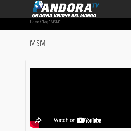
Home
\
Tag "MSM"
MSM