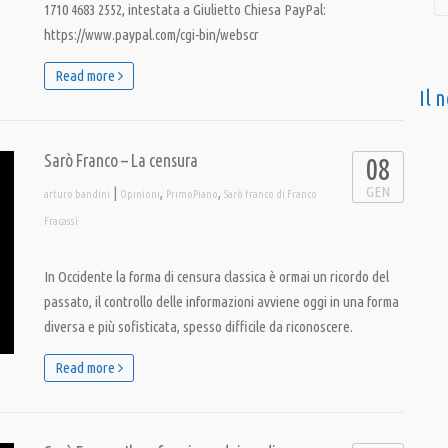
1710 4683 2552, intestata a Giulietto Chiesa PayPal:
https://www.paypal.com/cgi-bin/webscr
Read more
Il 
Sarò Franco – La censura
08
GEN
|
,
,
arturo bandini
Opinioni
PrimoPiano
Sarò franco di Franco
Fracassi
In Occidente la forma di censura classica è ormai un ricordo del
passato, il controllo delle informazioni avviene oggi in una forma
diversa e più sofisticata, spesso difficile da riconoscere.
Read more