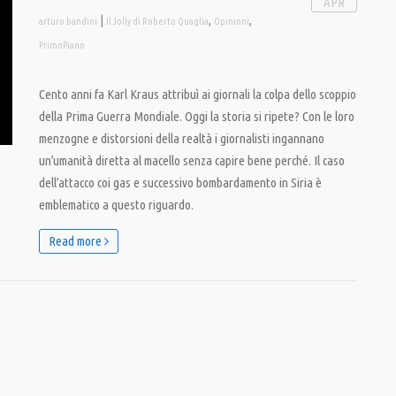
APR
|
,
,
arturo bandini
Il Jolly di Roberto Quaglia
Opinioni
PrimoPiano
Cento anni fa Karl Kraus attribuì ai giornali la colpa dello scoppio
della Prima Guerra Mondiale. Oggi la storia si ripete? Con le loro
menzogne e distorsioni della realtà i giornalisti ingannano
un’umanità diretta al macello senza capire bene perché. Il caso
dell’attacco coi gas e successivo bombardamento in Siria è
emblematico a questo riguardo.
Read more