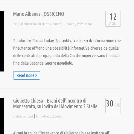
Mario Albanesi: OSSIGENO
12
AGO
|
,
,
S M
Al Microfono di Mario Albanesi
Opinioni
PrimoPiano
Pandoratv, Russia today, Sputniktv, tre mezzi di informazione che
finalmente offrono una possibilità informativa diversa da quella
delle centrali di propaganda della Cia che imperversano fin dalla
fine della Seconda Guerra mondiale.
Read more
Giulietto Chiesa – Brani dell’incontro di
30
GIU
Monserrato, su invito del Movimento 5 Stelle
|
,
arturo bandini
PrimoPiano
Speciali
Alcuni brani dell”intervento di Giulietto Chiesa invitato all’