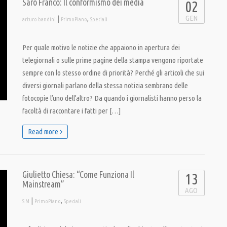
Sarò Franco: Il conformismo dei media
02
GEN
|
,
arturo bandini
PrimoPiano
Speciali
Per quale motivo le notizie che appaiono in apertura dei
telegiornali o sulle prime pagine della stampa vengono riportate
sempre con lo stesso ordine di priorità? Perché gli articoli che sui
diversi giornali parlano della stessa notizia sembrano delle
fotocopie l’uno dell’altro? Da quando i giornalisti hanno perso la
facoltà di raccontare i fatti per […]
Read more
Giulietto Chiesa: “Come Funziona Il
13
Mainstream”
AGO
|
,
S M
PrimoPiano
Speciali