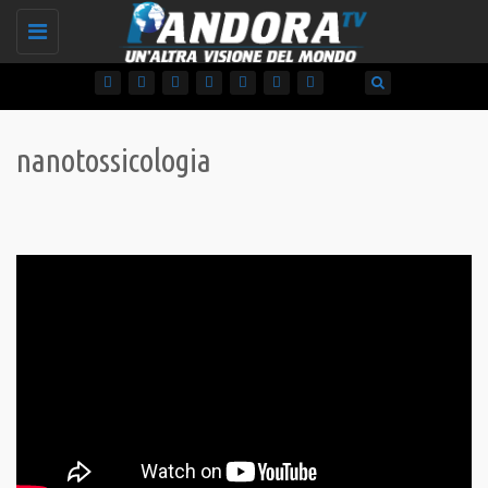
Toggle
navigation
nanotossicologia