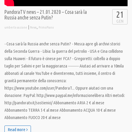
PandoraTV news – 21.01.2020 – Cosa sarà la
21
Russia anche senza Putin?
GEN
|
,
umberto ascione
News
PrimoPiano
- Cosa sarà la Russia anche senza Putin? - Mosca apre gli archivi storici
della Seconda Guerra - Libia: la guerra del petrolio - USA e Cina collidono
sulla Huawei - Il futuro è cinese per FCA? - Gregoretti: coltello a doppio
taglio per Salvini e per la maggioranza --------- Aiutaci ad arrivare a 10mila
abbonati al canale YouTube e diventeremo, tutti insieme, il centro di
gravità permanente della conoscenza:
https://www.youtube.com/user/PandoraT... Oppure aiutaci con una
donazione: PayPal: http://www.paypal.me/informazionelibera Altri metodi:
http://pandoratv.it/sostienici/ Abbonamento ARIA 2 € al mese
Abbonamento TERRA 5 € al mese Abbonamento ACQUA 10 € al mese
Abbonamento FUOCO 20 € al mese
Read more