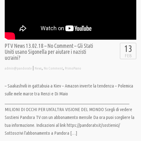
PTV News 13.02.18 – No Comment – Gli Stati
13
Uniti usano Sigonella per aiutare i nazisti
FEB
ucraini?
|
,
,
admin@pandoratv
News
No Comment
PrimoPiano
– Saakashvili in gattabuia a Kiev – Amazon inverte la tendenza – Polemica
sulle mele marce tra Renzi e Di Maio
__________________________________________________________________
MILIONI DI OCCHI PER UN’ALTRA VISIONE DEL MONDO Scegli di vedere
Sostieni Pandora TV con un abbonamento mensile Da ora puoi scegliere la
tua informazione. Indicazioni al link https://pandoratv.it/sostienici/
Sottoscrivi l’abbonamento a Pandora […]