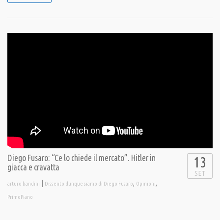
Diego Fusaro: “Ce lo chiede il mercato”. Hitler in
13
giacca e cravatta
SET
|
,
,
arturo bandini
Dissento dunque siamo di Diego Fusaro
Opinioni
PrimoPiano