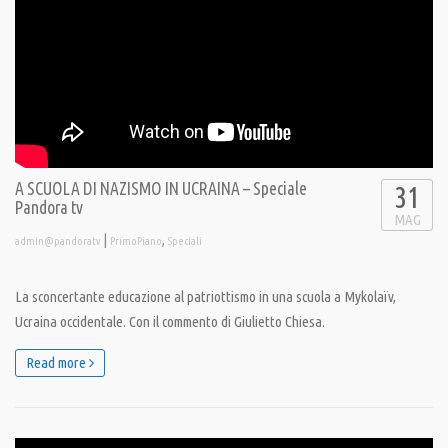
A SCUOLA DI NAZISMO IN UCRAINA – Speciale
31
Pandora tv
MAG
|
,
admin@pandoratv
PrimoPiano
Speciali
La sconcertante educazione al patriottismo in una scuola a Mykolaïv,
Ucraina occidentale. Con il commento di Giulietto Chiesa.
Read more