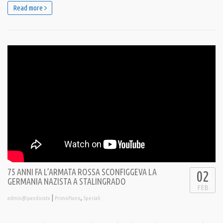
Read more
75 ANNI FA L’ARMATA ROSSA SCONFIGGEVA LA
02
GERMANIA NAZISTA A STALINGRADO
FEB
|
,
admin@pandoratv
PrimoPiano
Speciali