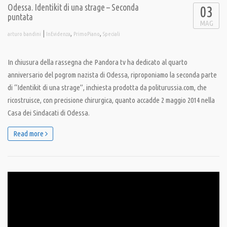
Odessa. Identikit di una strage – Seconda
03
puntata
MAG
|
,
,
arturo bandini
InEvidenza
PrimoPiano
Speciali
In chiusura della rassegna che Pandora tv ha dedicato al quarto
anniversario del pogrom nazista di Odessa, riproponiamo la seconda parte
di “Identikit di una strage”, inchiesta prodotta da politurussia.com, che
ricostruisce, con precisione chirurgica, quanto accadde 2 maggio 2014 nella
Casa dei Sindacati di Odessa.
Read more