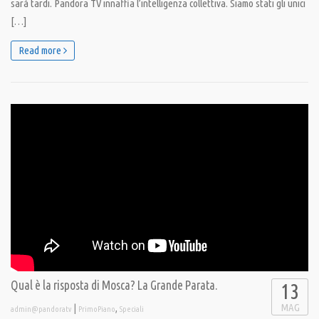
sarà tardi. Pandora TV innaffia l’intelligenza collettiva. Siamo stati gli unici
[…]
Read more
Qual è la risposta di Mosca? La Grande Parata.
13
MAG
|
,
admin@pandoratv
PrimoPiano
Speciali