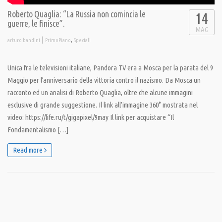
Roberto Quaglia: “La Russia non comincia le
14
guerre, le finisce”.
MAG
|
,
arturo bandini
PrimoPiano
Speciali
Unica fra le televisioni italiane, Pandora TV era a Mosca per la parata del 9
Maggio per l’anniversario della vittoria contro il nazismo. Da Mosca un
racconto ed un analisi di Roberto Quaglia, oltre che alcune immagini
esclusive di grande suggestione. Il link all’immagine 360° mostrata nel
video: https://life.ru/t/gigapixel/9may Il link per acquistare “Il
Fondamentalismo […]
Read more