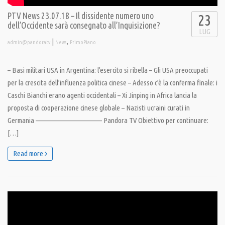
PTV News 23.07.18 – Il dissidente numero uno
23
dell’Occidente sarà consegnato all’Inquisizione?
LUG
|
,
admin@pandoratv
News
PrimoPiano
– Basi militari USA in Argentina: l’esercito si ribella – Gli USA preoccupati
per la crescita dell’influenza politica cinese – Adesso c’è la conferma finale: i
Caschi Bianchi erano agenti occidentali – Xi Jinping in Africa lancia la
proposta di cooperazione cinese globale – Nazisti ucraini curati in
Germania ———————————— Pandora TV Obiettivo per continuare:
[…]
Read more