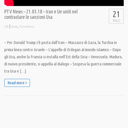
PTV News – 21.05.18 – Iran e Ue uniti nel
21
contrastare le sanzioni Usa
MAG
|
,
S M
News
PrimoPiano
– Per Donald Trump c’è posta dall’Iran – Massacro di Gaza, la Turchia in
prima linea contro Israele – L’appello di Erdogan al mondo islamico – Dopo
gli Usa, anche la Francia si installa nell’Est della Siria – Venezuela: Maduro,
di nuovo presidente, si appella al dialogo – Sospesa la guerra commerciale
tra Usa e […]
Read more