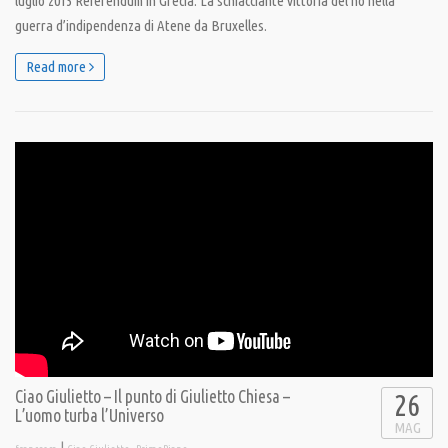
luglio 2015 Referendum in Grecia. La schiacciante vittoria del no nella
guerra d’indipendenza di Atene da Bruxelles.
Read more
Ciao Giulietto – Il punto di Giulietto Chiesa –
26
L’uomo turba l’Universo
MAG
|
,