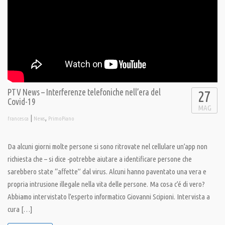
PTV News – Interferenze telefoniche nell’era del
27
Covid-19
MAG
|
,
francesca
News
PrimoPiano
Da alcuni giorni molte persone si sono ritrovate nel cellulare un’app non
richiesta che – si dice -potrebbe aiutare a identificare persone che
sarebbero state “affette” dal virus. Alcuni hanno paventato una vera e
propria intrusione illegale nella vita delle persone. Ma cosa c’é di vero?
Abbiamo intervistato l’esperto informatico Giovanni Scipioni. Intervista a
cura […]