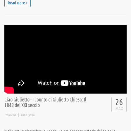
Read more
Ciao Giulietto – Il punto di Giulietto Chiesa: Il
26
1848 del XXI secolo
MAG
|
francesca
PrimoPiano