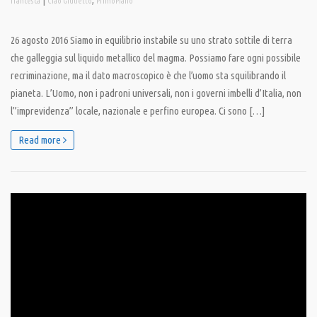
francesca
Ciao Giulietto
PrimoPiano
26 agosto 2016 Siamo in equilibrio instabile su uno strato sottile di terra
che galleggia sul liquido metallico del magma. Possiamo fare ogni possibile
recriminazione, ma il dato macroscopico è che l’uomo sta squilibrando il
pianeta. L’Uomo, non i padroni universali, non i governi imbelli d’Italia, non
l”imprevidenza” locale, nazionale e perfino europea. Ci sono […]
Read more