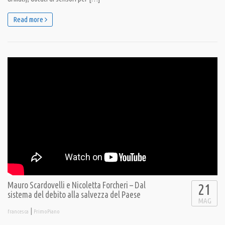
Read more
Mauro Scardovelli e Nicoletta Forcheri – Dal
21
sistema del debito alla salvezza del Paese
MAG
|
francesca
PrimoPiano