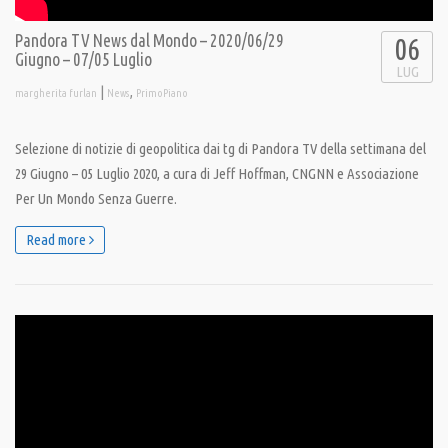
Pandora TV News dal Mondo – 2020/06/29
06
Giugno – 07/05 Luglio
LUG
|
,
margherita furlan
News
PrimoPiano
Selezione di notizie di geopolitica dai tg di Pandora TV della settimana del
29 Giugno – 05 Luglio 2020, a cura di Jeff Hoffman, CNGNN e Associazione
Per Un Mondo Senza Guerre.
Read more