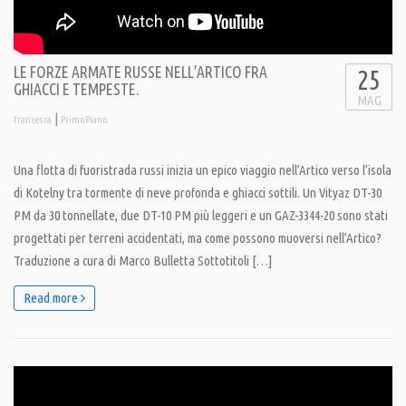
LE FORZE ARMATE RUSSE NELL’ARTICO FRA
25
GHIACCI E TEMPESTE.
MAG
|
francesca
PrimoPiano
Una flotta di fuoristrada russi inizia un epico viaggio nell’Artico verso l’isola
di Kotelny tra tormente di neve profonda e ghiacci sottili. Un Vityaz DT-30
PM da 30 tonnellate, due DT-10 PM più leggeri e un GAZ-3344-20 sono stati
progettati per terreni accidentati, ma come possono muoversi nell’Artico?
Traduzione a cura di Marco Bulletta Sottotitoli […]
Read more