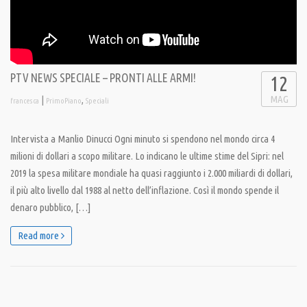
PTV NEWS SPECIALE – PRONTI ALLE ARMI!
12
MAG
|
,
francesca
PrimoPiano
Speciali
Intervista a Manlio Dinucci Ogni minuto si spendono nel mondo circa 4
milioni di dollari a scopo militare. Lo indicano le ultime stime del Sipri: nel
2019 la spesa militare mondiale ha quasi raggiunto i 2.000 miliardi di dollari,
il più alto livello dal 1988 al netto dell’inflazione. Così il mondo spende il
denaro pubblico, […]
Read more