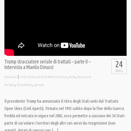
Trump stracciatore seriale di trattati – parte II –
24
Intervista a Manlio Dinucci
MAG
|
,
,
francesca
L'Arte della Guerra di Manlio Dinucci
News
No Guerra
,
,
No Nato
PrimoPiano
Speciali
Il presidente Trump ha annunciato il ritiro degli Stati uniti dal Trattato
Open Skies (Cieli Aperti). Firmato nel 1992 subito dopo la fine della Guerra
fredda ed entrato in vigore nel 2002, esso permette a ciascuno dei 34 Stati-
parte di sorvolare i territori degli altri con aerei da ricognizione (non
armati), dotati di sensori per […]