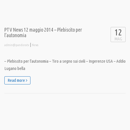
http://youtu.be/rrZ_Os7XmJw
PTV News 12 maggio 2014 – Plebiscito per
12
l’autonomia
MAG
|
admin@pandoratv
News
– Plebiscito per l’autonomia – Tiro a segno sui civili – Ingerenze USA – Addio
Lugano bella
Read more