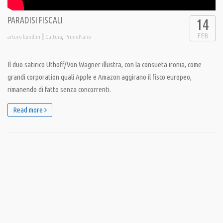
PARADISI FISCALI
14
FEB
|
,
arturo bandini
Cultura
PrimoPiano
Il duo satirico Uthoff/Von Wagner illustra, con la consueta ironia, come
grandi corporation quali Apple e Amazon aggirano il fisco europeo,
rimanendo di fatto senza concorrenti.
Read more