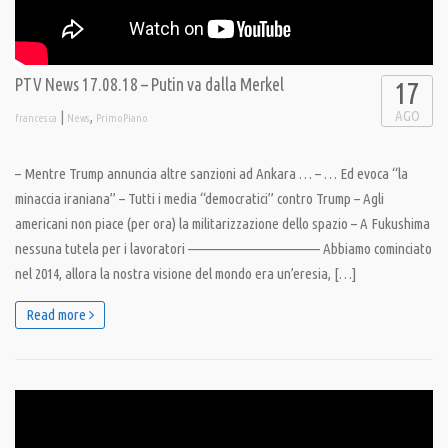
PTV News 17.08.18 – Putin va dalla Merkel
17
AGO
|
,
francesca
News
PrimoPiano
– Mentre Trump annuncia altre sanzioni ad Ankara … – … Ed evoca “la
minaccia iraniana” – Tutti i media “democratici” contro Trump – Agli
americani non piace (per ora) la militarizzazione dello spazio – A Fukushima
nessuna tutela per i lavoratori ———————————— Abbiamo cominciato
nel 2014, allora la nostra visione del mondo era un’eresia, […]
Read more