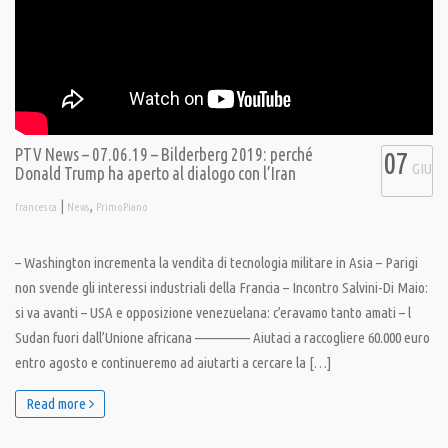
PTV News – 07.06.19 – Bilderberg 2019: perché
07
GIU
Donald Trump ha aperto al dialogo con l’Iran
|
,
francesca
News
PrimoPiano
– Washington incrementa la vendita di tecnologia militare in Asia – Parigi
non svende gli interessi industriali della Francia – Incontro Salvini-Di Maio:
si va avanti – USA e opposizione venezuelana: c’eravamo tanto amati – l
Sudan fuori dall’Unione africana ————— Aiutaci a raccogliere 60.000 euro
entro agosto e continueremo ad aiutarti a cercare la […]
Read more