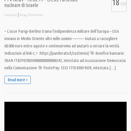
18
GIU
nucleare di Israele
|
,
francesca
News
PrimoPiano
– L’asse Parigi-Berlino traina l’indipendenza militare dell’Europa – USA
inviano in Medio Oriente altri mille uomini ———– Aiutaci a raccogliere
60.000 euro entro agosto e continueremo ad aiutarti a cercare la verità.
Indicazioni al link 👉 :https://pandoratv.it/sostienici/ 🎯 Bonifico bancario:
IBAN IT82P0100504800000000006342, intestato ad Associazione Democrazia
nella Comunicazione 🎯 PostePay: 5333 1710 8384 9659, intestata […]
Read more