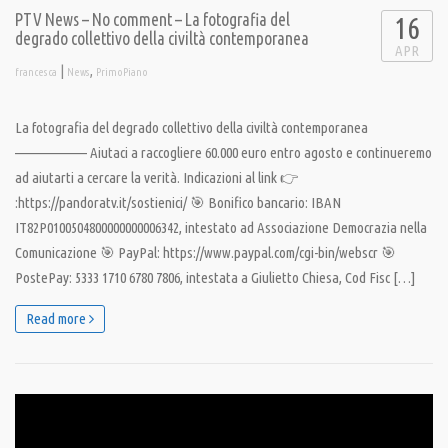
PTV News – No comment – La fotografia del
16
degrado collettivo della civiltà contemporanea
APR
|
,
francesca
News
PrimoPiano
La fotografia del degrado collettivo della civiltà contemporanea
——————– Aiutaci a raccogliere 60.000 euro entro agosto e continueremo
ad aiutarti a cercare la verità. Indicazioni al link 👉
:https://pandoratv.it/sostienici/ 🎯 Bonifico bancario: IBAN
IT82P0100504800000000006342, intestato ad Associazione Democrazia nella
Comunicazione 🎯 PayPal: https://www.paypal.com/cgi-bin/webscr 🎯
PostePay: 5333 1710 6780 7806, intestata a Giulietto Chiesa, Cod Fisc […]
Read more