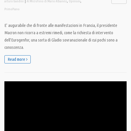
|
,
,
arturo bandini
Al Microfono di Mario Albanesi
Opinioni
PrimoPiano
E’ augurabile che di fronte alle manifestazioni in Francia, il presidente
Macron non ricorra a estremi rimedi, come la richiesta di intervento
dell’Eurogenfor, una sorta di Gladio sovranazionale di cui pochi sono a
conoscenza.
Read more