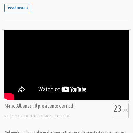
Read more
Mario Albanesi: Il presidente dei ricchi
23
DIC
|
,
S M
Al Microfono di Mario Albanesi
PrimoPiano
Nel giudizio di un italiano che vive in Francia sulle manifestazione francesi