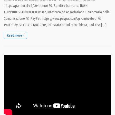
:https://pandoratv.it/sostienici/ 🎯 Bonifico bancario: IBAN
IT82P0100504800000000006342, intestato ad Associazione Democrazia nella
Comunicazione 🎯 PayPal: https://www.paypal.com/cgi-bin/webscr 🎯
PostePay: 5333 1710 6780 7806, intestata a Giulietto Chiesa, Cod Fisc […]
Read more