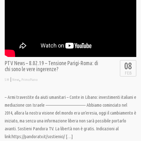
PTV News – 8.02.19 – Tensione Parigi-Roma: di
08
chi sono le vere ingerenze?
FEB
|
,
S M
News
PrimoPiano
– Armi travestite da aiuti umanitari – Conte in Libano: investimenti italiani e
mediazione con Israele ———————————– Abbiamo cominciato nel
2014, allora la nostra visione del mondo era un’eresia, oggi il cambiamento è
iniziato, ma senza una informazione libera non sarà possibile portarlo
avanti. Sostieni Pandora TV. La libertà non è gratis. Indicazioni al
link:https://pandoratv.it/sostienici/ […]