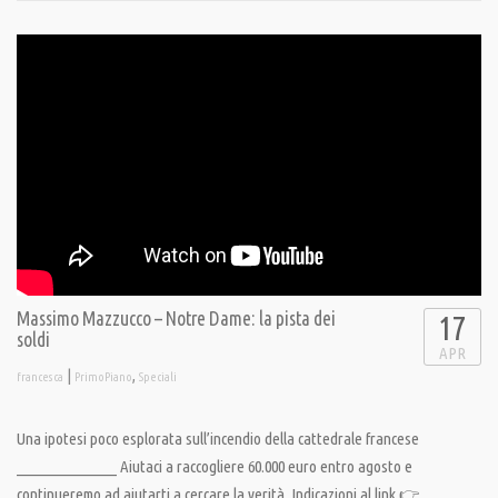
Massimo Mazzucco – Notre Dame: la pista dei
17
soldi
APR
|
,
francesca
PrimoPiano
Speciali
Una ipotesi poco esplorata sull’incendio della cattedrale francese
_______________ Aiutaci a raccogliere 60.000 euro entro agosto e
continueremo ad aiutarti a cercare la verità. Indicazioni al link 👉