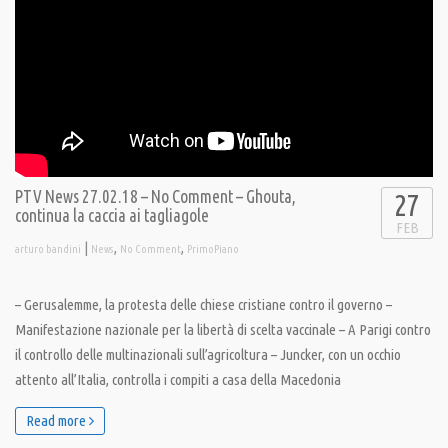
PTV News 27.02.18 – No Comment – Ghouta,
27
continua la caccia ai tagliagole
FEB
|
,
,
arturo bandini
News
No Comment
PrimoPiano
– Gerusalemme, la protesta delle chiese cristiane contro il governo –
Manifestazione nazionale per la libertà di scelta vaccinale – A Parigi contro
il controllo delle multinazionali sull’agricoltura – Juncker, con un occhio
attento all’Italia, controlla i compiti a casa della Macedonia
Read more