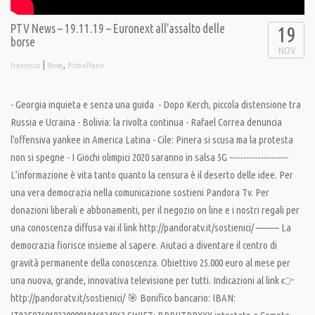
PTV News – 19.11.19 – Euronext all’assalto delle
19
borse
NOV
|
,
francesca
News
PrimoPiano
- Georgia inquieta e senza una guida - Dopo Kerch, piccola distensione tra
Russia e Ucraina - Bolivia: la rivolta continua - Rafael Correa denuncia
l’offensiva yankee in America Latina - Cile: Pinera si scusa ma la protesta
non si spegne - I Giochi olimpici 2020 saranno in salsa 5G ---------------------
L’informazione è vita tanto quanto la censura è il deserto delle idee. Per
una vera democrazia nella comunicazione sostieni Pandora Tv. Per
donazioni liberali e abbonamenti, per il negozio on line e i nostri regali per
una conoscenza diffusa vai il link http://pandoratv.it/sostienici/ ——— La
democrazia fiorisce insieme al sapere. Aiutaci a diventare il centro di
gravità permanente della conoscenza. Obiettivo 25.000 euro al mese per
una nuova, grande, innovativa televisione per tutti. Indicazioni al link 👉
http://pandoratv.it/sostienici/ 🎯 Bonifico bancario: IBAN: