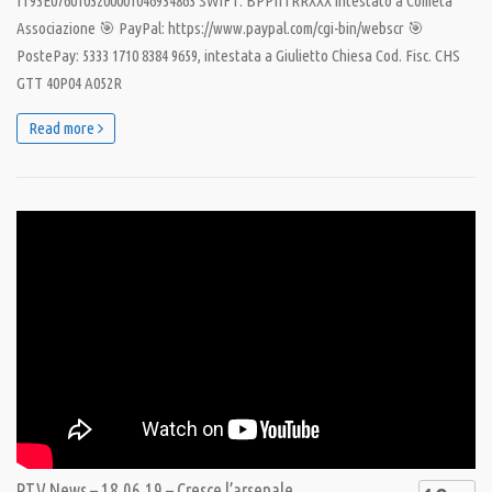
IT93E0760103200001046934863 SWIFT: BPPIITRRXXX intestato a Cometa
Associazione 🎯 PayPal: https://www.paypal.com/cgi-bin/webscr 🎯
PostePay: 5333 1710 8384 9659, intestata a Giulietto Chiesa Cod. Fisc. CHS
GTT 40P04 A052R
Read more
PTV News – 18.06.19 – Cresce l’arsenale