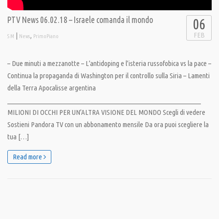
PTV News 06.02.18 – Israele comanda il mondo
06
FEB
|
,
S M
News
PrimoPiano
– Due minuti a mezzanotte – L’antidoping e l’isteria russofobica vs la pace –
Continua la propaganda di Washington per il controllo sulla Siria – Lamenti
della Terra Apocalisse argentina
__________________________________________________________________
MILIONI DI OCCHI PER UN’ALTRA VISIONE DEL MONDO Scegli di vedere
Sostieni Pandora TV con un abbonamento mensile Da ora puoi scegliere la
tua […]
Read more