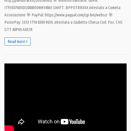
http://pandoratv.it/sostienici/ 🎯 Bonifico bancario: IBAN:
IT93E0760103200001046934863 SWIFT: BPPIITRRXXX intestato a Cometa
Associazione 🎯 PayPal: https://www.paypal.com/cgi-bin/webscr 🎯
PostePay: 5333 1710 8384 9659, intestata a Giulietto Chiesa Cod. Fisc. CHS
GTT 40P04 A052R
Read more