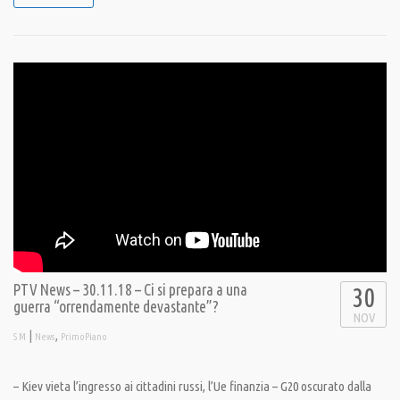
PTV News – 30.11.18 – Ci si prepara a una
30
guerra “orrendamente devastante”?
NOV
|
,
S M
News
PrimoPiano
– Kiev vieta l’ingresso ai cittadini russi, l’Ue finanzia – G20 oscurato dalla