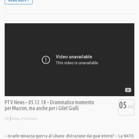
PTV News – 05.12.18 – Drammatico momento
05
DIC
per Macron, ma anche per i Gilet Gialli
|
,
S M
News
PrimoPiano
– Israele minaccia guerra al Libano: distrazione dai guai interni? – La NATO