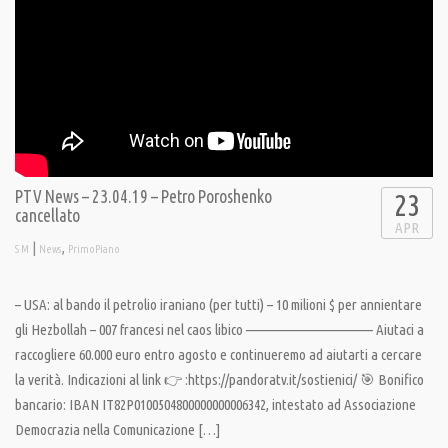
PTV News – 23.04.19 – Petro Poroshenko
23
cancellato
APR
|
,
S M
News
PrimoPiano
– USA: al bando il petrolio iraniano (per tutti) – 10 milioni $ per annientare
gli Hezbollah – 007 francesi nel caos libico ———————————– Aiutaci a
raccogliere 60.000 euro entro agosto e continueremo ad aiutarti a cercare
la verità. Indicazioni al link 👉 :https://pandoratv.it/sostienici/ 🎯 Bonifico
bancario: IBAN IT82P0100504800000000006342, intestato ad Associazione
Democrazia nella Comunicazione […]