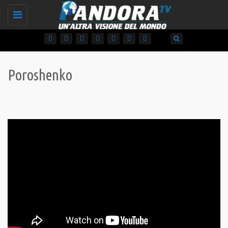
Toggle
navigation
Poroshenko