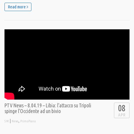
Read more
PTV News – 8.04.19 – Libia: l’attacco su Tripoli
08
spinge l’Occidente ad un bivio
APR
|
,
S M
News
PrimoPiano