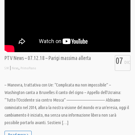
PTV News – 07.12.18 – Parigi massima allerta
07
DIC
|
,
S M
News
PrimoPiano
– Manovra, trattativa con Ue: “Complicata ma non impossibile” –
Washington canta a Bruxelles il canto del cigno – Appello dell’Ucraina:
“Tutto l’Occidente sia contro Mosca” ———————————– Abbiamo
cominciato nel 2014, allora la nostra visione del mondo era un’eresia, oggi il
cambiamento è iniziato, ma senza una informazione libera non sarà
possibile portarlo avanti. Sostieni […]
Read more