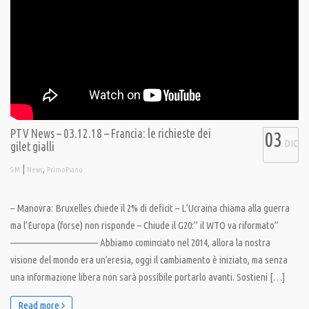
PTV News – 03.12.18 – Francia: le richieste dei
03
DIC
gilet gialli
|
,
S M
News
PrimoPiano
– Manovra: Bruxelles chiede il 2% di deficit – L’Ucraina chiama alla guerra
ma l’Europa (forse) non risponde – Chiude il G20:” il WTO va riformato”
———————————– Abbiamo cominciato nel 2014, allora la nostra
visione del mondo era un’eresia, oggi il cambiamento è iniziato, ma senza
una informazione libera non sarà possibile portarlo avanti. Sostieni […]
Read more