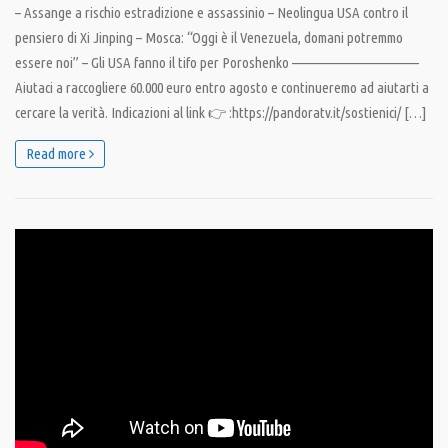
– Assange a rischio estradizione e assassinio – Neolingua USA contro il
pensiero di Xi Jinping – Mosca: “Oggi è il Venezuela, domani potremmo
essere noi” – Gli USA fanno il tifo per Poroshenko ———————————–
Aiutaci a raccogliere 60.000 euro entro agosto e continueremo ad aiutarti a
cercare la verità. Indicazioni al link 👉 :https://pandoratv.it/sostienici/ […]
Read more