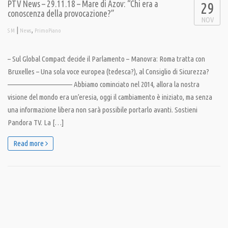
PTV News – 29.11.18 – Mare di Azov: “Chi era a
29
conoscenza della provocazione?”
NOV
|
,
S M
News
PrimoPiano
– Sul Global Compact decide il Parlamento – Manovra: Roma tratta con
Bruxelles – Una sola voce europea (tedesca?), al Consiglio di Sicurezza?
———————————– Abbiamo cominciato nel 2014, allora la nostra
visione del mondo era un’eresia, oggi il cambiamento è iniziato, ma senza
una informazione libera non sarà possibile portarlo avanti. Sostieni
Pandora TV. La […]
Read more