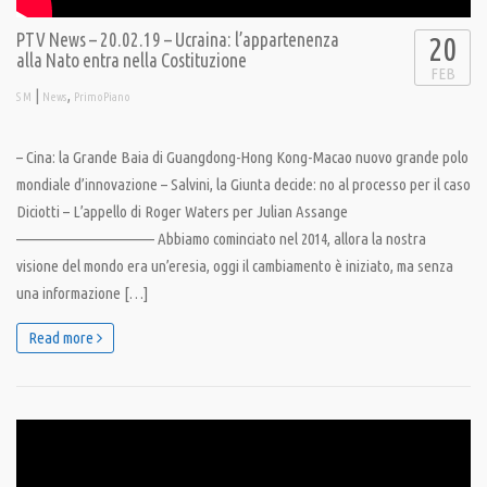
PTV News – 20.02.19 – Ucraina: l’appartenenza
20
alla Nato entra nella Costituzione
FEB
|
,
S M
News
PrimoPiano
– Cina: la Grande Baia di Guangdong-Hong Kong-Macao nuovo grande polo
mondiale d’innovazione – Salvini, la Giunta decide: no al processo per il caso
Diciotti – L’appello di Roger Waters per Julian Assange
———————————– Abbiamo cominciato nel 2014, allora la nostra
visione del mondo era un’eresia, oggi il cambiamento è iniziato, ma senza
una informazione […]
Read more