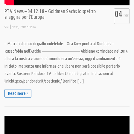
PTV News – 04.12.18 – Goldman Sachs lo spettro
04
DIC
si aggira per l’Europa
|
,
S M
News
PrimoPiano
– Macron dipinto di giallo indelebile – Ora Kiev punta al Donbass –
Russofobia nell’Artide ———————————– Abbiamo cominciato nel 2014,
allora la nostra visione del mondo era un’eresia, oggi il cambiamento è
iniziato, ma senza una informazione libera non sarà possibile portarlo
avanti. Sostieni Pandora TV. La libertà non è gratis. Indicazioni al
link:https://pandoratv.it/sostienici/ Bonifico […]
Read more