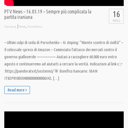
PTV News – 16.05.19 – Sempre più complicata la
16
partita iraniana
MAG
|
,
francesca
News
PrimoPiano
– Ultimi colpi di coda di Poroshenko – Xi Jinping: “Niente scontro di civiltà” –
Il colossale spreco di Amazon – Cominciato l’attacco dei mercati contro il
governo gialloverde —————— Aiutaci a raccogliere 60.000 euro entro
agosto e continueremo ad aiutarti a cercare la verità. Indicazioni al link 👉
:https://pandoratv.it/sostienici/ 🎯 Bonifico bancario: IBAN
IT82P0100504800000000006342, […]
Read more