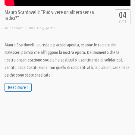
Mauro Scardovelli: “Può vivere un albero senza
04
radici?”
OTT
|
,
arturo bandini
PrimoPiano
Speciali
Mauro Scardovelli, giurista e psicoterapeuta, espone le ragioni dei
malesseri psichici che affliggono la nostra epoca. Dal momento che la
nostra organizzazione sociale ha sostituito il sentimento di solidarietà,
sancito dalla Costituzione, con quello di competitività, le pulsioni sane della
psiche sono state sradicate.
Read more