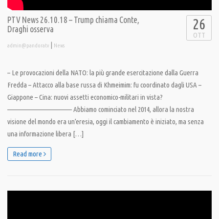
PTV News 26.10.18 – Trump chiama Conte,
26
Draghi osserva
OTT
|
admin@pandoratv
News
– Le provocazioni della NATO: la più grande esercitazione dalla Guerra
Fredda – Attacco alla base russa di Khmeimim: fu coordinato dagli USA –
Giappone – Cina: nuovi assetti economico-militari in vista?
———————————— Abbiamo cominciato nel 2014, allora la nostra
visione del mondo era un’eresia, oggi il cambiamento è iniziato, ma senza
una informazione libera […]
Read more