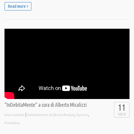
Read more
“InDebitaMente” a cura di Alberto Micalizzi
11
MAR
|
,
,
arturo bandini
InDebitamente di Alberto Micalizzi
Opinioni
PrimoPiano