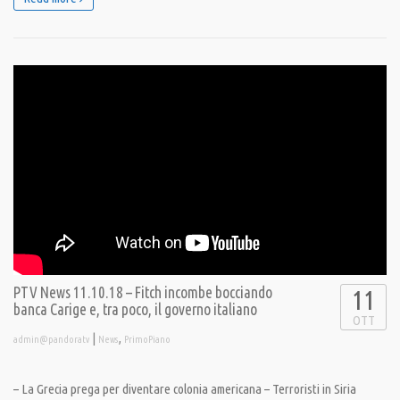
PTV News 11.10.18 – Fitch incombe bocciando
11
banca Carige e, tra poco, il governo italiano
OTT
|
,
admin@pandoratv
News
PrimoPiano
– La Grecia prega per diventare colonia americana – Terroristi in Siria