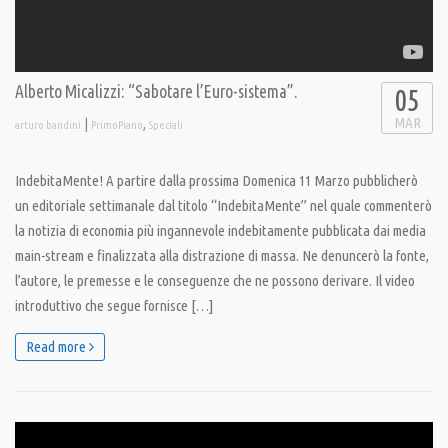
Alberto Micalizzi: “Sabotare l’Euro-sistema”.
05
MAR
|
,
arturo bandini
PrimoPiano
Speciali
IndebitaMente! A partire dalla prossima Domenica 11 Marzo pubblicherò
un editoriale settimanale dal titolo “IndebitaMente” nel quale commenterò
la notizia di economia più ingannevole indebitamente pubblicata dai media
main-stream e finalizzata alla distrazione di massa. Ne denuncerò la fonte,
l’autore, le premesse e le conseguenze che ne possono derivare. Il video
introduttivo che segue fornisce […]
Read more