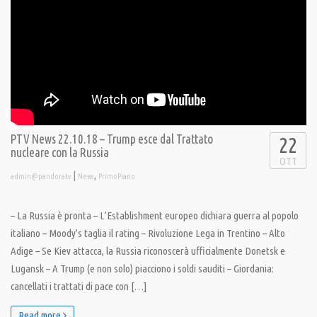
PTV News 22.10.18 – Trump esce dal Trattato
22
nucleare con la Russia
OTT
|
,
admin@pandoratv
News
PrimoPiano
– La Russia è pronta – L’Establishment europeo dichiara guerra al popolo
italiano – Moody’s taglia il rating – Rivoluzione Lega in Trentino – Alto
Adige – Se Kiev attacca, la Russia riconoscerà ufficialmente Donetsk e
Lugansk – A Trump (e non solo) piacciono i soldi sauditi – Giordania:
cancellati i trattati di pace con […]
Read more