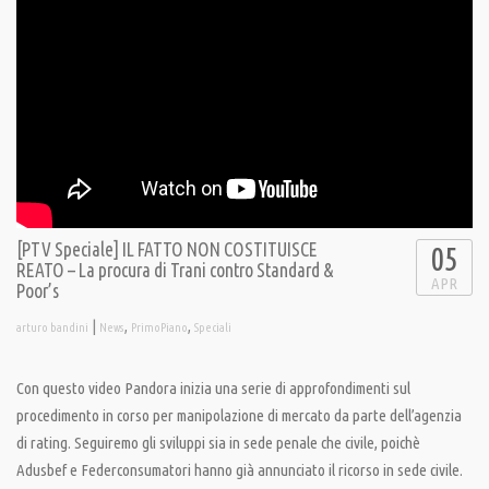
[PTV Speciale] IL FATTO NON COSTITUISCE
05
REATO – La procura di Trani contro Standard &
APR
Poor’s
|
,
,
arturo bandini
News
PrimoPiano
Speciali
Con questo video Pandora inizia una serie di approfondimenti sul
procedimento in corso per manipolazione di mercato da parte dell’agenzia
di rating. Seguiremo gli sviluppi sia in sede penale che civile, poichè
Adusbef e Federconsumatori hanno già annunciato il ricorso in sede civile.