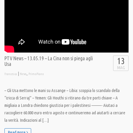
PTV News – 13.05.19 – La Cina non si piega agli
13
Usa
MAG
|
,
francesca
News
PrimoPiano
– Gli Usa mettono le mani su Assange – Libia: scoppia lo scandalo della
“cricca di Serraj” – Yemen: Gli Houthi si ritirano da tre porti chiave – A
migliaia a Londra chiedono giustizia per i palestinesi ———- Aiutaci a
raccogliere 60.000 euro entro agosto e continueremo ad aiutarti a cercare
la verità. Indicazioni al […]
Read more