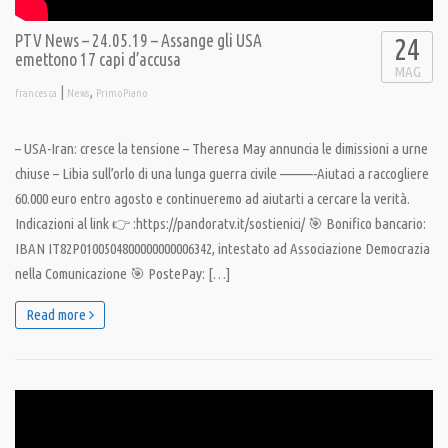
PTV News – 24.05.19 – Assange gli USA
24
emettono 17 capi d’accusa
MAG
|
,
francesca
News
PrimoPiano
– USA-Iran: cresce la tensione – Theresa May annuncia le dimissioni a urne
chiuse – Libia sull’orlo di una lunga guerra civile ———-Aiutaci a raccogliere
60.000 euro entro agosto e continueremo ad aiutarti a cercare la verità.
Indicazioni al link 👉 :https://pandoratv.it/sostienici/ 🎯 Bonifico bancario:
IBAN IT82P0100504800000000006342, intestato ad Associazione Democrazia
nella Comunicazione 🎯 PostePay: […]
Read more