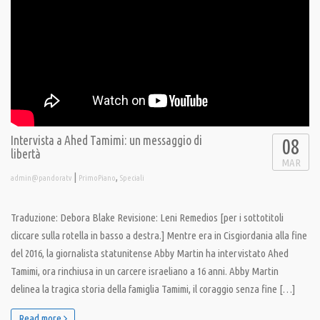
Intervista a Ahed Tamimi: un messaggio di
08
libertà
MAR
|
,
admin@pandoratv
PrimoPiano
Speciali
Traduzione: Debora Blake Revisione: Leni Remedios [per i sottotitoli
cliccare sulla rotella in basso a destra.] Mentre era in Cisgiordania alla fine
del 2016, la giornalista statunitense Abby Martin ha intervistato Ahed
Tamimi, ora rinchiusa in un carcere israeliano a 16 anni. Abby Martin
delinea la tragica storia della famiglia Tamimi, il coraggio senza fine […]
Read more