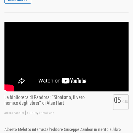
La biblioteca di Pandora: “Sionismo, il vero
05
GIU
nemico degli ebrei” di Alan Hart
|
,
arturo bandini
Cultura
PrimoPiano
Alberto Melotto intervista l’editore Giuseppe Zambon in merito al libro