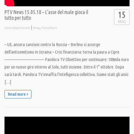
PTV News 15.05.18 – L’asse del male gioca il
15
tutto per tutto
MAG
|
,
admin@pandoratv
News
PrimoPiano
– UE, ancora sanzioni contro la Russia – Berlino si accorge
dell’antisemitismo in Ucraina – Crisi finanziaria: torna la paura a Cipro
———————————— Pandora TV Obiettivo per continuare: 100mila euro
per un nuovo giro intorno al Sole, tutti insieme. Entro il 1° ottobre. Dopo
sarà tardi. Pandora TV innaffia l’intelligenza collettiva. Siamo stati gli unici
[…]
Read more