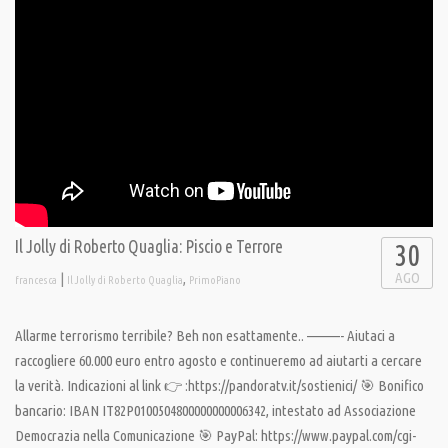
Il Jolly di Roberto Quaglia: Piscio e Terrore
30
AGO
|
,
francesca
Il Jolly di Roberto Quaglia
PrimoPiano
Allarme terrorismo terribile? Beh non esattamente.. ———- Aiutaci a
raccogliere 60.000 euro entro agosto e continueremo ad aiutarti a cercare
la verità. Indicazioni al link 👉 :https://pandoratv.it/sostienici/ 🎯 Bonifico
bancario: IBAN IT82P0100504800000000006342, intestato ad Associazione
Democrazia nella Comunicazione 🎯 PayPal: https://www.paypal.com/cgi-