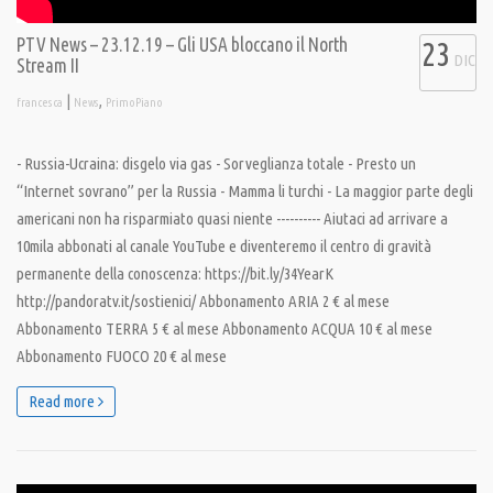
PTV News – 23.12.19 – Gli USA bloccano il North
23
DIC
Stream II
|
,
francesca
News
PrimoPiano
- Russia-Ucraina: disgelo via gas - Sorveglianza totale - Presto un
“Internet sovrano” per la Russia - Mamma li turchi - La maggior parte degli
americani non ha risparmiato quasi niente ---------- Aiutaci ad arrivare a
10mila abbonati al canale YouTube e diventeremo il centro di gravità
permanente della conoscenza: https://bit.ly/34YearK
http://pandoratv.it/sostienici/ Abbonamento ARIA 2 € al mese
Abbonamento TERRA 5 € al mese Abbonamento ACQUA 10 € al mese
Abbonamento FUOCO 20 € al mese
Read more