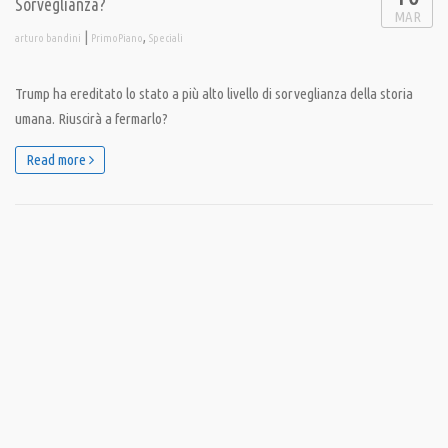
Sorveglianza?
MAR
|
,
arturo bandini
PrimoPiano
Speciali
Trump ha ereditato lo stato a più alto livello di sorveglianza della storia
umana. Riuscirà a fermarlo?
Read more