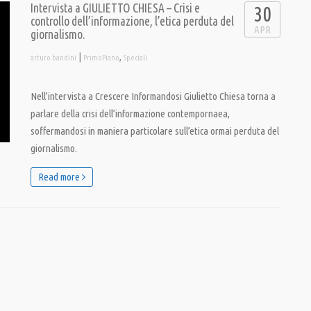
Intervista a GIULIETTO CHIESA – Crisi e
30
controllo dell’informazione, l’etica perduta del
APR
giornalismo.
|
,
arturo bandini
PrimoPiano
Speciali
Nell’intervista a Crescere Informandosi Giulietto Chiesa torna a
parlare della crisi dell’informazione contempornaea,
soffermandosi in maniera particolare sull’etica ormai perduta del
giornalismo.
Read more