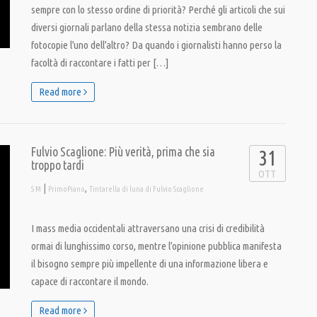
sempre con lo stesso ordine di priorità? Perché gli articoli che sui
diversi giornali parlano della stessa notizia sembrano delle
fotocopie l’uno dell’altro? Da quando i giornalisti hanno perso la
facoltà di raccontare i fatti per […]
Read more
Fulvio Scaglione: Più verità, prima che sia
31
troppo tardi
OTT
|
,
S M
PrimoPiano
Tintarella di luna di Fulvio Scaglione
I mass media occidentali attraversano una crisi di credibilità
ormai di lunghissimo corso, mentre l’opinione pubblica manifesta
il bisogno sempre più impellente di una informazione libera e
capace di raccontare il mondo.
Read more