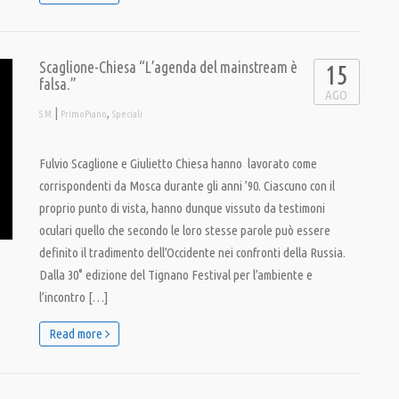
Scaglione-Chiesa “L’agenda del mainstream è
15
falsa.”
AGO
|
,
S M
PrimoPiano
Speciali
Fulvio Scaglione e Giulietto Chiesa hanno lavorato come
corrispondenti da Mosca durante gli anni ’90. Ciascuno con il
proprio punto di vista, hanno dunque vissuto da testimoni
oculari quello che secondo le loro stesse parole può essere
definito il tradimento dell’Occidente nei confronti della Russia.
Dalla 30° edizione del Tignano Festival per l’ambiente e
l’incontro […]
Read more