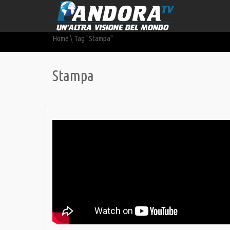
Home
\
Tag "Stampa"
Stampa