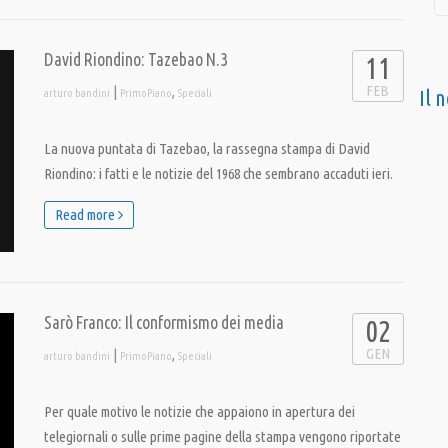
David Riondino: Tazebao N.3
11
FEB
|
,
Il 
arturo bandini
PrimoPiano
Speciali
La nuova puntata di Tazebao, la rassegna stampa di David
Riondino: i fatti e le notizie del 1968 che sembrano accaduti ieri.
Read more
Sarò Franco: Il conformismo dei media
02
GEN
|
,
arturo bandini
PrimoPiano
Speciali
Per quale motivo le notizie che appaiono in apertura dei
telegiornali o sulle prime pagine della stampa vengono riportate