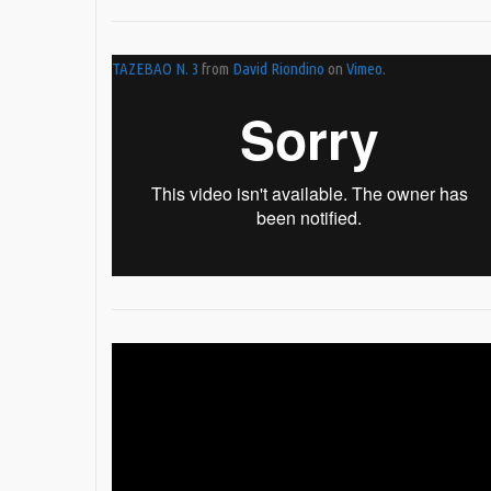
TAZEBAO N. 3
from
David Riondino
on
Vimeo
.