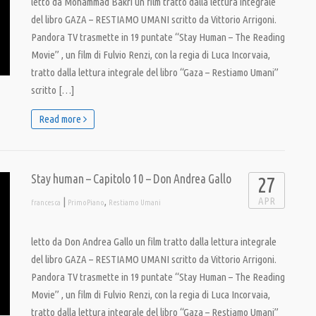
letto da Mohammad Bakri un film tratto dalla lettura integrale
del libro GAZA – RESTIAMO UMANI scritto da Vittorio Arrigoni.
Pandora TV trasmette in 19 puntate “Stay Human – The Reading
Movie” , un film di Fulvio Renzi, con la regia di Luca Incorvaia,
tratto dalla lettura integrale del libro “Gaza – Restiamo Umani”
scritto […]
Read more
Stay human – Capitolo 10 – Don Andrea Gallo
27
APR
|
,
francesca
PrimoPiano
Restiamo Umani
letto da Don Andrea Gallo un film tratto dalla lettura integrale
del libro GAZA – RESTIAMO UMANI scritto da Vittorio Arrigoni.
Pandora TV trasmette in 19 puntate “Stay Human – The Reading
Movie” , un film di Fulvio Renzi, con la regia di Luca Incorvaia,
tratto dalla lettura integrale del libro “Gaza – Restiamo Umani”