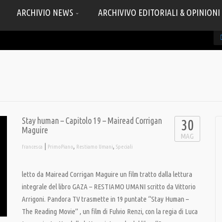
ARCHIVIO NEWS
ARCHIVIVO EDITORIALI & OPINIONI
Stay human – Capitolo 19 – Mairead Corrigan
30
Maguire
MAG
|
,
,
francesca
PrimoPiano
Restiamo Umani
Speciali
letto da Mairead Corrigan Maguire un film tratto dalla lettura
integrale del libro GAZA – RESTIAMO UMANI scritto da Vittorio
Arrigoni. Pandora TV trasmette in 19 puntate “Stay Human –
The Reading Movie” , un film di Fulvio Renzi, con la regia di Luca