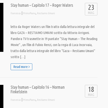
Stay human – Capitolo 17 – Roger Waters
23
MAG
|
,
francesca
PrimoPiano
Restiamo Umani
letto da Roger Waters un film tratto dalla lettura integrale del
libro GAZA – RESTIAMO UMANI scritto da Vittorio Arrigoni.
Pandora TV trasmette in 19 puntate “Stay Human – The Reading
Movie” , un film di Fulvio Renzi, con la regia di Luca Incorvaia,
tratto dalla lettura integrale del libro “Gaza – Restiamo Umani”
scritto […]
Read more
Stay human – Capitolo 16 – Norman
18
Finkelstein
MAG
|
,
francesca
PrimoPiano
Restiamo Umani