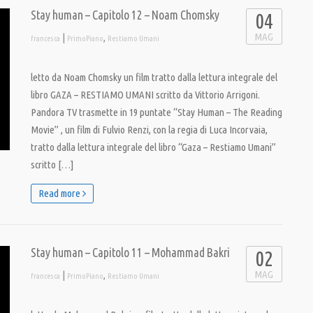
Stay human – Capitolo 12 – Noam Chomsky
04
MAG
|
,
francesca
PrimoPiano
Restiamo Umani
letto da Noam Chomsky un film tratto dalla lettura integrale del
libro GAZA – RESTIAMO UMANI scritto da Vittorio Arrigoni.
Pandora TV trasmette in 19 puntate “Stay Human – The Reading
Movie” , un film di Fulvio Renzi, con la regia di Luca Incorvaia,
tratto dalla lettura integrale del libro “Gaza – Restiamo Umani”
scritto […]
Read more
Stay human – Capitolo 11 – Mohammad Bakri
02
MAG
|
,
francesca
PrimoPiano
Restiamo Umani