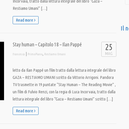
Incorvaia, tratto dalla lettura integrale del libro “Gaza –
Restiamo Umani” […]
Read more
Il 
Stay human – Capitolo 18 – Ilan Pappé
25
MAG
|
,
francesca
PrimoPiano
Restiamo Umani
letto da Ilan Pappé un film tratto dalla lettura integrale del libro
GAZA – RESTIAMO UMANI scritto da Vittorio Arrigoni. Pandora
TV trasmette in 19 puntate “Stay Human – The Reading Movie” ,
un film di Fulvio Renzi, con la regia di Luca Incorvaia, tratto dalla
lettura integrale del libro “Gaza – Restiamo Umani” scritto […]
Read more