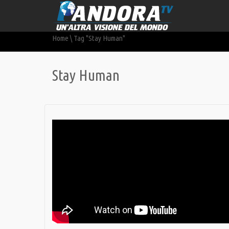
Home
\
Tag "Stay Human"
Stay Human