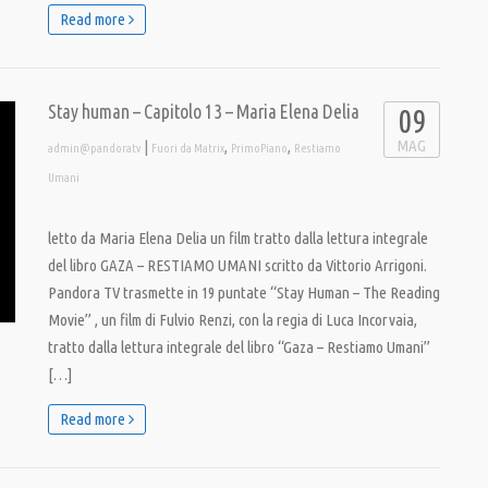
Read more
Stay human – Capitolo 13 – Maria Elena Delia
09
MAG
|
,
,
admin@pandoratv
Fuori da Matrix
PrimoPiano
Restiamo
Umani
letto da Maria Elena Delia un film tratto dalla lettura integrale
del libro GAZA – RESTIAMO UMANI scritto da Vittorio Arrigoni.
Pandora TV trasmette in 19 puntate “Stay Human – The Reading
Movie” , un film di Fulvio Renzi, con la regia di Luca Incorvaia,
tratto dalla lettura integrale del libro “Gaza – Restiamo Umani”
[…]
Read more