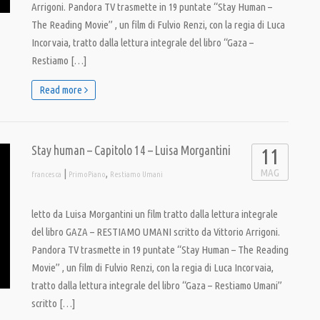
Arrigoni. Pandora TV trasmette in 19 puntate “Stay Human –
The Reading Movie” , un film di Fulvio Renzi, con la regia di Luca
Incorvaia, tratto dalla lettura integrale del libro “Gaza –
Restiamo […]
Read more
Stay human – Capitolo 14 – Luisa Morgantini
11
MAG
|
,
francesca
PrimoPiano
Restiamo Umani
letto da Luisa Morgantini un film tratto dalla lettura integrale
del libro GAZA – RESTIAMO UMANI scritto da Vittorio Arrigoni.
Pandora TV trasmette in 19 puntate “Stay Human – The Reading
Movie” , un film di Fulvio Renzi, con la regia di Luca Incorvaia,
tratto dalla lettura integrale del libro “Gaza – Restiamo Umani”
scritto […]