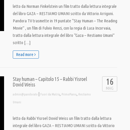
letto da Norman Finkelstein un film tratto dalla lettura integrale
del libro GAZA – RESTIAMO UMANI scritto da Vittorio Arrigoni.
Pandora TV trasmette in 19 puntate “Stay Human – The Reading
Movie” , un film di Fulvio Renzi, con la regia di Luca Incorvaia,
tratto dalla lettura integrale del libro “Gaza – Restiamo Umani”
scritto […]
Read more
Stay human – Capitolo 15 – Rabbi Yisroel
16
Dovid Weiss
MAG
|
,
,
admin@pandoratv
Fuori da Matrix
PrimoPiano
Restiamo
Umani
letto da Rabbi Yisroel Dovid Weiss un film tratto dalla lettura
integrale del libro GAZA – RESTIAMO UMANI scritto da Vittorio