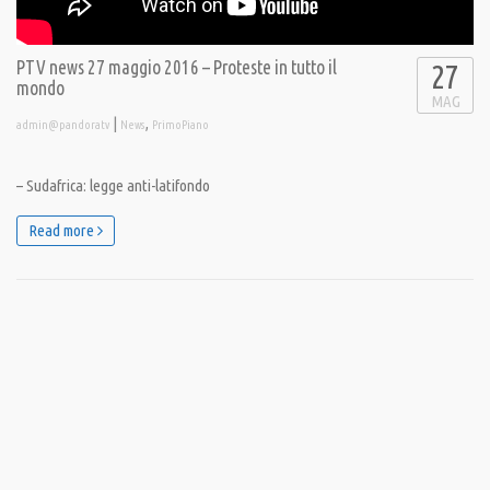
PTV news 27 maggio 2016 – Proteste in tutto il
27
mondo
MAG
|
,
admin@pandoratv
News
PrimoPiano
– Sudafrica: legge anti-latifondo
Read more