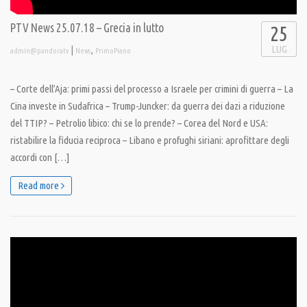
PTV News 25.07.18 – Grecia in lutto
25
LUG
|
,
admin@pandoratv
News
PrimoPiano
– Corte dell’Aja: primi passi del processo a Israele per crimini di guerra – La
Cina investe in Sudafrica – Trump-Juncker: da guerra dei dazi a riduzione
del TTIP? – Petrolio libico: chi se lo prende? – Corea del Nord e USA:
ristabilire la fiducia reciproca – Libano e profughi siriani: aprofittare degli
accordi con […]
Read more