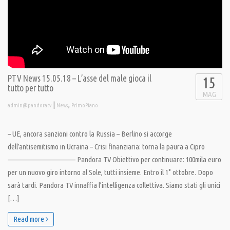
PTV News 15.05.18 – L’asse del male gioca il
15
tutto per tutto
MAG
|
,
admin@pandoratv
News
PrimoPiano
– UE, ancora sanzioni contro la Russia – Berlino si accorge
dell’antisemitismo in Ucraina – Crisi finanziaria: torna la paura a Cipro
———————————— Pandora TV Obiettivo per continuare: 100mila euro
per un nuovo giro intorno al Sole, tutti insieme. Entro il 1° ottobre. Dopo
sarà tardi. Pandora TV innaffia l’intelligenza collettiva. Siamo stati gli unici
[…]
Read more