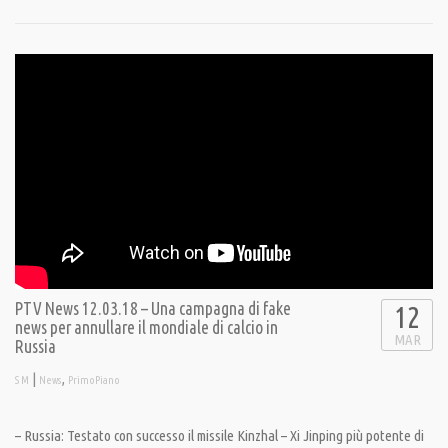
PTV News 12.03.18 – Una campagna di fake
12
news per annullare il mondiale di calcio in
MAR
Russia
|
,
S M
News
PrimoPiano
– Russia: Testato con successo il missile Kinzhal – Xi Jinping più potente di