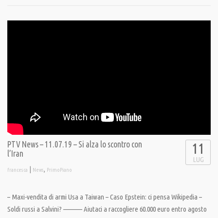
PTV News – 11.07.19 – Si alza lo scontro con
11
l’Iran
LUG
|
,
francesca
News
PrimoPiano
– Maxi-vendita di armi Usa a Taiwan – Caso Epstein: ci pensa Wikipedia –
Soldi russi a Salvini? ———– Aiutaci a raccogliere 60.000 euro entro agosto