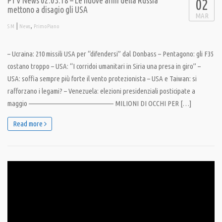
PTV News 02.03.18 – Le nuove armi della Russia
02
mettono a disagio gli USA
MAR
|
,
S M
News
PrimoPiano
– Ucraina: 210 missili USA per “difendersi” dal Donbass – Pentagono: gli F35
costano troppo – USA: “I corridoi umanitari in Siria una presa in giro” –
USA: soffia sempre più forte il vento protezionista – USA e Taiwan: si
rafforzano i legami? – Venezuela: elezioni presidenziali posticipate a
maggio ———————————————– MILIONI DI OCCHI PER […]
Read more