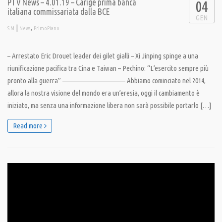
PTV News – 4.01.19 – Carige prima banca
04
italiana commissariata dalla BCE
GEN
|
,
S M
News
PrimoPiano
– Arrestato Eric Drouet leader dei gilet gialli – Xi Jinping spinge a una
riunificazione pacifica tra Cina e Taiwan – Pechino: “L’esercito sempre più
pronto alla guerra” ———————————– Abbiamo cominciato nel 2014,
allora la nostra visione del mondo era un’eresia, oggi il cambiamento è
iniziato, ma senza una informazione libera non sarà possibile portarlo […]
Read more