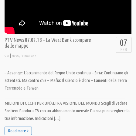
PTV News 07.02.18 – La West Bank scompare
07
dalle mappe
FEB
|
,
S M
News
PrimoPiano
– Assange: L’accanimento del Regno Unito continua – Siria: Continuano gli
attentati. Ma contro chi? – Mafia: Il silenzio è d’oro – Lamenti della Terra
Terremoto a Taiwan
__________________________________________________________________
MILIONI DI OCCHI PER UN’ALTRA VISIONE DEL MONDO Scegli di vedere
Sostieni Pandora TV con un abbonamento mensile Da ora puoi scegliere la
tua informazione. Indicazioni […]
Read more