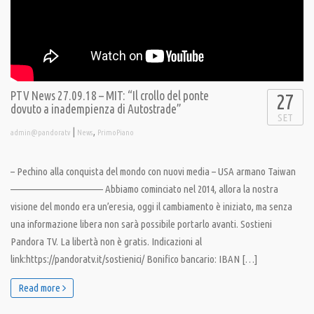
PTV News 27.09.18 – MIT: “Il crollo del ponte
27
dovuto a inadempienza di Autostrade”
SET
|
,
admin@pandoratv
News
PrimoPiano
– Pechino alla conquista del mondo con nuovi media – USA armano Taiwan
———————————— Abbiamo cominciato nel 2014, allora la nostra
visione del mondo era un’eresia, oggi il cambiamento è iniziato, ma senza
una informazione libera non sarà possibile portarlo avanti. Sostieni
Pandora TV. La libertà non è gratis. Indicazioni al
link:https://pandoratv.it/sostienici/ Bonifico bancario: IBAN […]
Read more