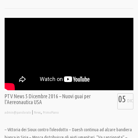
PTV News 5 Dicembre 2016 – Nuovi guai per
05
DIC
l’Aereonautica USA
|
,
admin@pandoratv
News
PrimoPiano
– Vittoria dei Sioux contro l’oleodotto – Daesh continua ad alzare bandiera
bianca in Siria – Mosca distribuisce gli aiuti umanitari. “Va sanzionata” –