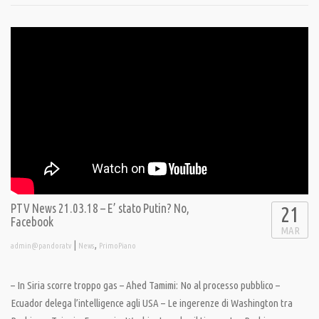
PTV News 21.03.18 – E’ stato Putin? No,
21
Facebook
MAR
|
,
admin@pandoratv
News
PrimoPiano
– In Siria scorre troppo gas – Ahed Tamimi: No al processo pubblico –
Ecuador delega l’intelligence agli USA – Le ingerenze di Washington tra