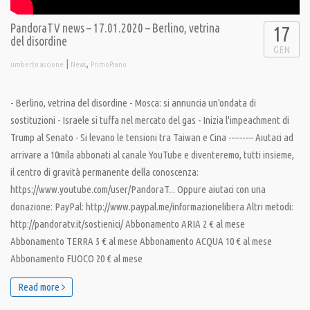
PandoraTV news – 17.01.2020 – Berlino, vetrina
17
del disordine
GEN
|
,
umberto ascione
News
PrimoPiano
- Berlino, vetrina del disordine - Mosca: si annuncia un'ondata di
sostituzioni - Israele si tuffa nel mercato del gas - Inizia l'impeachment di
Trump al Senato - Si levano le tensioni tra Taiwan e Cina --------- Aiutaci ad
arrivare a 10mila abbonati al canale YouTube e diventeremo, tutti insieme,
il centro di gravità permanente della conoscenza:
https://www.youtube.com/user/PandoraT... Oppure aiutaci con una
donazione: PayPal: http://www.paypal.me/informazionelibera Altri metodi:
http://pandoratv.it/sostienici/ Abbonamento ARIA 2 € al mese
Abbonamento TERRA 5 € al mese Abbonamento ACQUA 10 € al mese
Abbonamento FUOCO 20 € al mese
Read more