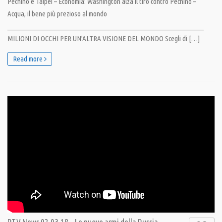
Pechino e Taipei – Economia: Washington alza il tiro contro Pechino –
Acqua, il bene più prezioso al mondo
__________________________________________________________________
MILIONI DI OCCHI PER UN’ALTRA VISIONE DEL MONDO Scegli di […]
Read more