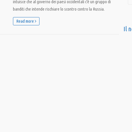
intuisce che al governo dei paesi occidentali c’è un gruppo di
banditi che intende rischiare lo scontro contro la Russia.
Read more
Il 