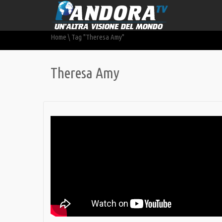
Home
\
Tag "Theresa Amy"
Theresa Amy