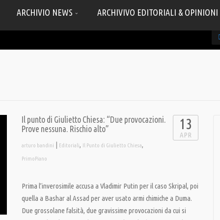
ARCHIVIO NEWS
ARCHIVIVO EDITORIALI & OPINIONI
Il punto di Giulietto Chiesa: “Due provocazioni.
13
Prove nessuna. Rischio alto”
APR
|
,
,
arturo bandini
Editoriali
Il Punto di Giulietto Chiesa
PrimoPiano
Prima l’inverosimile accusa a Vladimir Putin per il caso Skripal, poi
quella a Bashar al Assad per aver usato armi chimiche a Duma.
Due grossolane falsità, due gravissime provocazioni da cui si