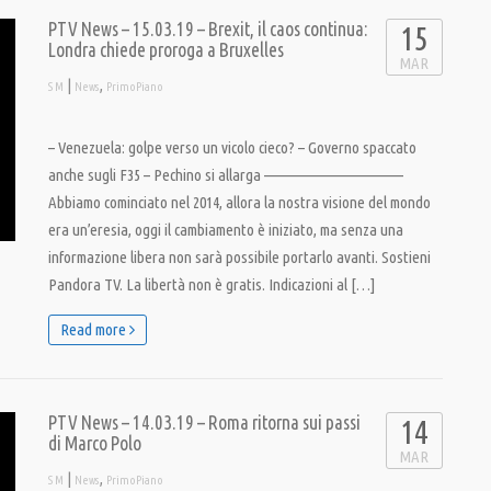
PTV News – 15.03.19 – Brexit, il caos continua:
15
Londra chiede proroga a Bruxelles
MAR
|
,
S M
News
PrimoPiano
– Venezuela: golpe verso un vicolo cieco? – Governo spaccato
anche sugli F35 – Pechino si allarga ———————————–
Abbiamo cominciato nel 2014, allora la nostra visione del mondo
era un’eresia, oggi il cambiamento è iniziato, ma senza una
informazione libera non sarà possibile portarlo avanti. Sostieni
Pandora TV. La libertà non è gratis. Indicazioni al […]
Read more
PTV News – 14.03.19 – Roma ritorna sui passi
14
di Marco Polo
MAR
|
,
S M
News
PrimoPiano