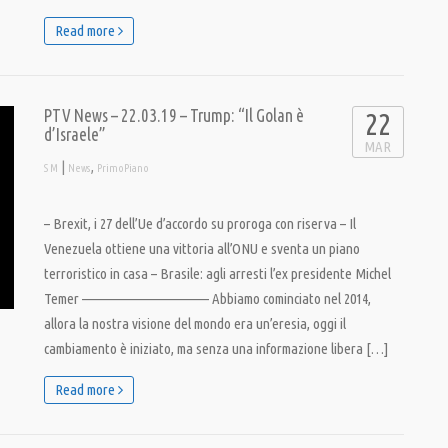
Read more
PTV News – 22.03.19 – Trump: “Il Golan è
22
d’Israele”
MAR
|
,
S M
News
PrimoPiano
– Brexit, i 27 dell’Ue d’accordo su proroga con riserva – Il
Venezuela ottiene una vittoria all’ONU e sventa un piano
terroristico in casa – Brasile: agli arresti l’ex presidente Michel
Temer ———————————– Abbiamo cominciato nel 2014,
allora la nostra visione del mondo era un’eresia, oggi il
cambiamento è iniziato, ma senza una informazione libera […]
Read more