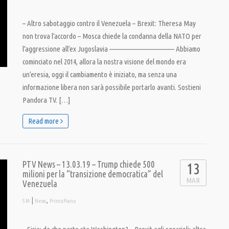
– Altro sabotaggio contro il Venezuela – Brexit: Theresa May
non trova l’accordo – Mosca chiede la condanna della NATO per
l’aggressione all’ex Jugoslavia ———————————– Abbiamo
cominciato nel 2014, allora la nostra visione del mondo era
un’eresia, oggi il cambiamento è iniziato, ma senza una
informazione libera non sarà possibile portarlo avanti. Sostieni
Pandora TV. […]
Read more
PTV News – 13.03.19 – Trump chiede 500
13
milioni per la “transizione democratica” del
MAR
Venezuela
|
,
S M
News
PrimoPiano