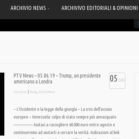
ARCHIVIO NEWS
ARCHIVIVO EDITORIALI & OPINIONI
PTV News – 05.06.19 – Trump, un presidente
05
GIU
americano a Londra
|
,
francesca
News
PrimoPiano
– L’Occidente e la legge della giungla – La crisi dell’acciaio
europeo – Venezuela: colpo di stato sempre più annacquato
—————– Aiutaci a raccogliere 60.000 euro entro agosto e
continueremo ad aiutarti a cercare la verità. Indicazioni al link