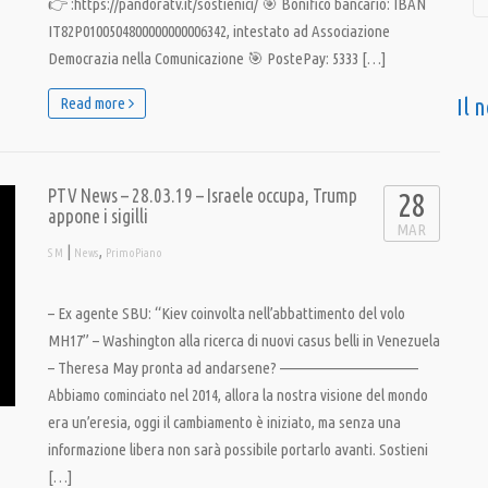
👉 :https://pandoratv.it/sostienici/ 🎯 Bonifico bancario: IBAN
IT82P0100504800000000006342, intestato ad Associazione
Democrazia nella Comunicazione 🎯 PostePay: 5333 […]
Il 
Read more
PTV News – 28.03.19 – Israele occupa, Trump
28
appone i sigilli
MAR
|
,
S M
News
PrimoPiano
– Ex agente SBU: “Kiev coinvolta nell’abbattimento del volo
MH17” – Washington alla ricerca di nuovi casus belli in Venezuela
– Theresa May pronta ad andarsene? ———————————–
Abbiamo cominciato nel 2014, allora la nostra visione del mondo
era un’eresia, oggi il cambiamento è iniziato, ma senza una
informazione libera non sarà possibile portarlo avanti. Sostieni
[…]