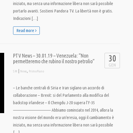
iniziato, ma senza una informazione libera non sarà possibile
portarlo avanti. Sostieni Pandora TV. La libertà non è gratis.
Indicazioni […]
Read more
PTV News – 30.01.19 – Venezuela: “Non
30
permetteremo che rubino il nostro petrolio”
GEN
|
,
S M
News
PrimoPiano
– Le banche centrali di Siria e Iran siglano un accordo di
collaborazione – Brexit: si del Parlamento alla modifica del
backstop irlandese – Il Chengdu J-20 supera l’F-35
———————————– Abbiamo cominciato nel 2014, allora la
nostra visione del mondo era un’eresia, oggi il cambiamento è
iniziato, ma senza una informazione libera non sarà possibile
[…]