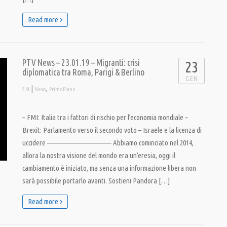
Read more
PTV News – 23.01.19 – Migranti: crisi
23
diplomatica tra Roma, Parigi & Berlino
GEN
|
,
S M
News
PrimoPiano
– FMI: Italia tra i fattori di rischio per l’economia mondiale –
Brexit: Parlamento verso il secondo voto – Israele e la licenza di
uccidere ———————————– Abbiamo cominciato nel 2014,
allora la nostra visione del mondo era un’eresia, oggi il
cambiamento è iniziato, ma senza una informazione libera non
sarà possibile portarlo avanti. Sostieni Pandora […]
Read more