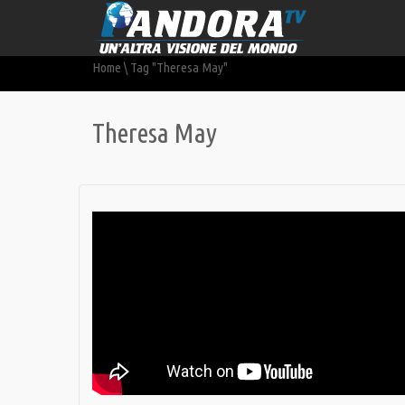
Home
\
Tag "Theresa May"
Theresa May