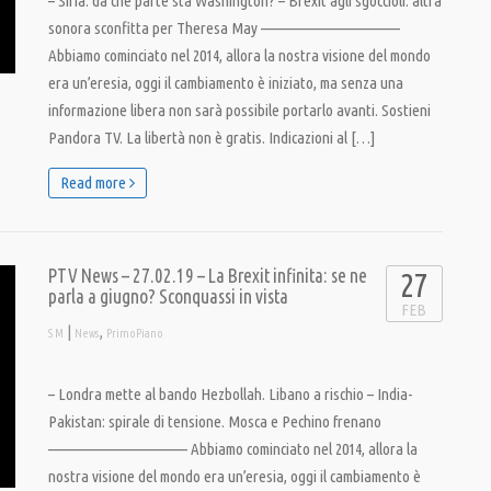
– Siria: da che parte sta Washington? – Brexit agli sgoccioli: altra
sonora sconfitta per Theresa May ———————————–
Abbiamo cominciato nel 2014, allora la nostra visione del mondo
era un’eresia, oggi il cambiamento è iniziato, ma senza una
informazione libera non sarà possibile portarlo avanti. Sostieni
Pandora TV. La libertà non è gratis. Indicazioni al […]
Read more
PTV News – 27.02.19 – La Brexit infinita: se ne
27
parla a giugno? Sconquassi in vista
FEB
|
,
S M
News
PrimoPiano
– Londra mette al bando Hezbollah. Libano a rischio – India-
Pakistan: spirale di tensione. Mosca e Pechino frenano
———————————– Abbiamo cominciato nel 2014, allora la
nostra visione del mondo era un’eresia, oggi il cambiamento è