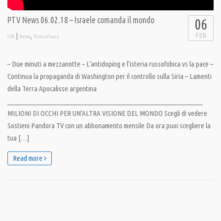
PTV News 06.02.18 – Israele comanda il mondo
06
FEB
|
,
S M
News
PrimoPiano
– Due minuti a mezzanotte – L’antidoping e l’isteria russofobica vs la pace –
Continua la propaganda di Washington per il controllo sulla Siria – Lamenti
della Terra Apocalisse argentina
__________________________________________________________________
MILIONI DI OCCHI PER UN’ALTRA VISIONE DEL MONDO Scegli di vedere
Sostieni Pandora TV con un abbonamento mensile Da ora puoi scegliere la
tua […]
Read more