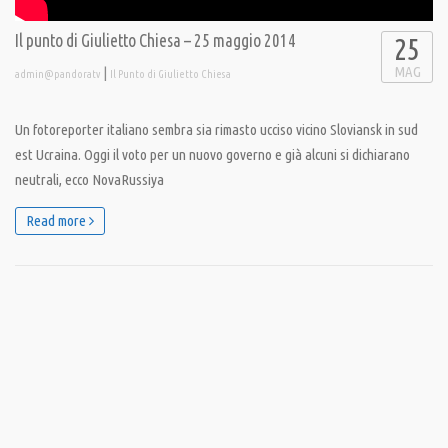
Il punto di Giulietto Chiesa – 25 maggio 2014
25
MAG
|
admin@pandoratv
Il Punto di Giulietto Chiesa
Un fotoreporter italiano sembra sia rimasto ucciso vicino Sloviansk in sud
est Ucraina. Oggi il voto per un nuovo governo e già alcuni si dichiarano
neutrali, ecco NovaRussiya
Read more