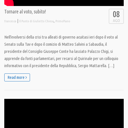
Tornare al voto, subito!
08
AGO
|
,
francesca
Il Punto di Giulietto Chiesa
PrimoPiano
Nell’evolversi della crisi tra alleati di governo acuitasi ieri dopo il voto al
Senato sulla Tav e dopo il comizio di Matteo Salvini a Sabaudia, il
presidente del Consiglio Giuseppe Conte ha lasciato Palazzo Chigi, si
apprende da fonti parlamentari, per recarsi al Quirinale per un colloquio
informativo con il presidente della Repubblica, Sergio Mattarella. […]
Read more