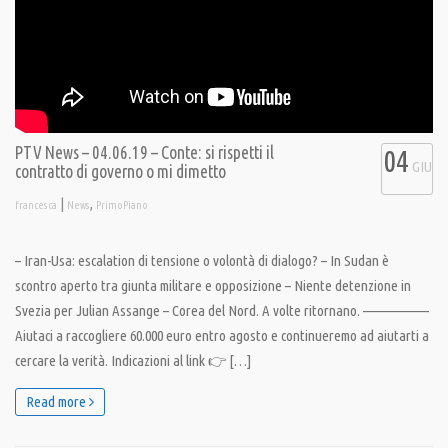
PTV News – 04.06.19 – Conte: si rispetti il
04
GIU
contratto di governo o mi dimetto
|
,
francesca
News
PrimoPiano
– Iran-Usa: escalation di tensione o volontà di dialogo? – In Sudan è
scontro aperto tra giunta militare e opposizione – Niente detenzione in
Svezia per Julian Assange – Corea del Nord. A volte ritornano. ——————
Aiutaci a raccogliere 60.000 euro entro agosto e continueremo ad aiutarti a
cercare la verità. Indicazioni al link 👉 […]
Read more