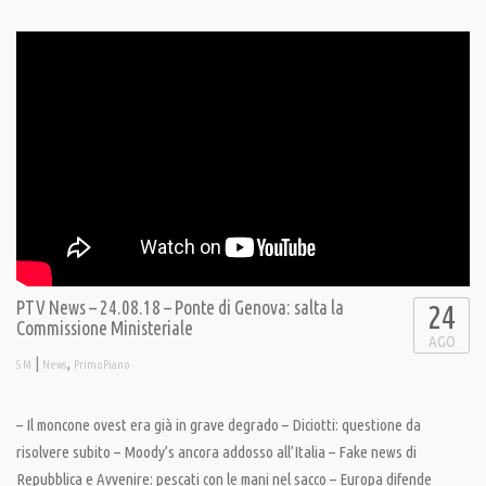
PTV News – 24.08.18 – Ponte di Genova: salta la
24
Commissione Ministeriale
AGO
|
,
S M
News
PrimoPiano
– Il moncone ovest era già in grave degrado – Diciotti: questione da
risolvere subito – Moody’s ancora addosso all’Italia – Fake news di
Repubblica e Avvenire: pescati con le mani nel sacco – Europa difende