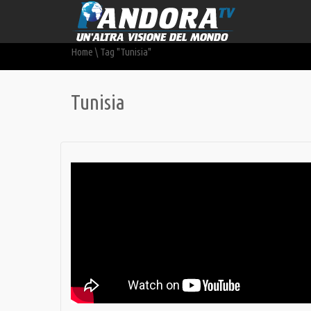
Home
\
Tag "Tunisia"
Tunisia