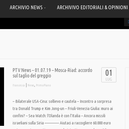
ARCHIVIO NEWS
ARCHIVIVO EDITORIALI & OPINIONI
PTV News – 01.07.19 – Mosca-Riad: accordo
01
sul taglio del greggio
LUG
|
,
francesca
News
PrimoPiano
– Bilaterale USA-Cina: sollievo e cautela – Incontro a sorpresa
tra Donald Trump e Kim Jong-un – Friuli-Venezia Giulia: muro ai
confini? – Sea Watch: l’Olanda è con l’Italia – Ancora missili
israeliani sulla Siria ————– Aiutaci a raccogliere 60.000 euro