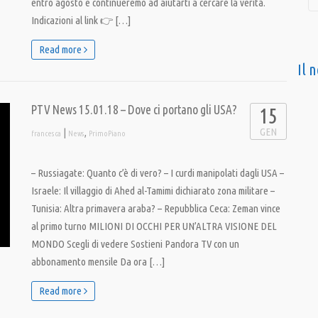
entro agosto e continueremo ad aiutarti a cercare la verità.
Indicazioni al link 👉 […]
Read more
Il 
PTV News 15.01.18 – Dove ci portano gli USA?
15
GEN
|
,
francesca
News
PrimoPiano
– Russiagate: Quanto c’è di vero? – I curdi manipolati dagli USA –
Israele: Il villaggio di Ahed al-Tamimi dichiarato zona militare –
Tunisia: Altra primavera araba? – Repubblica Ceca: Zeman vince
al primo turno MILIONI DI OCCHI PER UN’ALTRA VISIONE DEL
MONDO Scegli di vedere Sostieni Pandora TV con un
abbonamento mensile Da ora […]
Read more