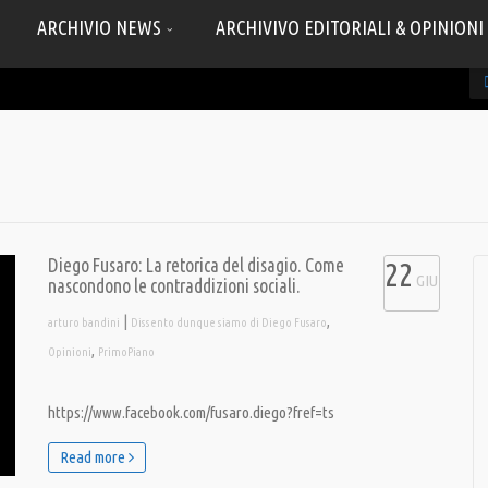
ARCHIVIO NEWS
ARCHIVIVO EDITORIALI & OPINIONI
Diego Fusaro: La retorica del disagio. Come
22
GIU
nascondono le contraddizioni sociali.
|
,
arturo bandini
Dissento dunque siamo di Diego Fusaro
,
Opinioni
PrimoPiano
https://www.facebook.com/fusaro.diego?fref=ts
Read more