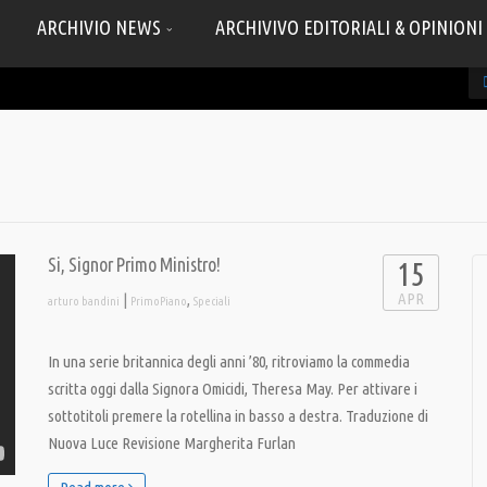
ARCHIVIO NEWS
ARCHIVIVO EDITORIALI & OPINIONI
Si, Signor Primo Ministro!
15
APR
|
,
arturo bandini
PrimoPiano
Speciali
In una serie britannica degli anni ’80, ritroviamo la commedia
scritta oggi dalla Signora Omicidi, Theresa May. Per attivare i
sottotitoli premere la rotellina in basso a destra. Traduzione di
Nuova Luce Revisione Margherita Furlan