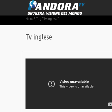
Home
\
Tag "Tv inglese"
Tv inglese