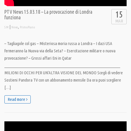
PTV News 15.03.18 – La provocazione di Londra
15
funziona
MAR
|
,
S M
News
PrimoPiano
– Tagliagole col gas – Misteriosa moria russa a Londra – I dazi USA
fermeranno la Nuova via della Seta? – Esercitazione militare o nuova
provocazione? – Grossi affari Eni in Qatar
__________________________________________________________________
MILIONI DI OCCHI PER UN’ALTRA VISIONE DEL MONDO Scegli di vedere
Sostieni Pandora TV con un abbonamento mensile Da ora puoi scegliere
[…]
Read more