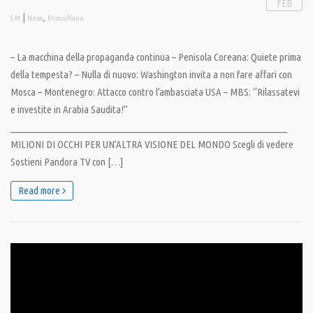
FEB
|
,
S M
News
PrimoPiano
– La macchina della propaganda continua – Penisola Coreana: Quiete prima
della tempesta? – Nulla di nuovo: Washington invita a non fare affari con
Mosca – Montenegro: Attacco contro l’ambasciata USA – MBS: “Rilassatevi
e investite in Arabia Saudita!”
__________________________________________________________________
MILIONI DI OCCHI PER UN’ALTRA VISIONE DEL MONDO Scegli di vedere
Sostieni Pandora TV con […]
Read more