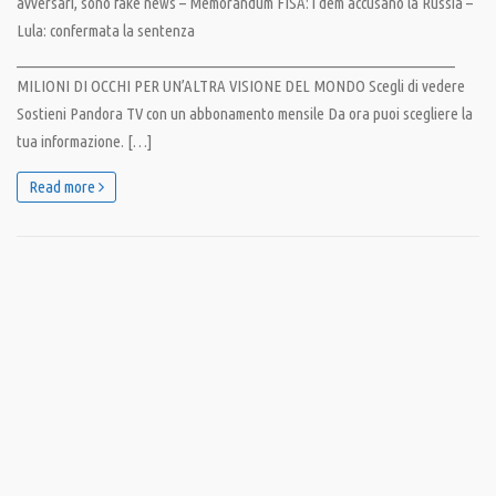
avversari, sono fake news – Memorandum FISA: i dem accusano la Russia –
Lula: confermata la sentenza
__________________________________________________________________
MILIONI DI OCCHI PER UN’ALTRA VISIONE DEL MONDO Scegli di vedere
Sostieni Pandora TV con un abbonamento mensile Da ora puoi scegliere la
tua informazione. […]
Read more