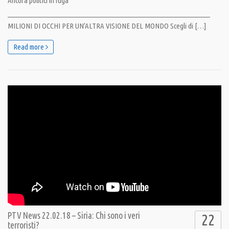
Ancora politici in fuga
__________________________________________________________________
MILIONI DI OCCHI PER UN’ALTRA VISIONE DEL MONDO Scegli di […]
Read more
PTV News 22.02.18 – Siria: Chi sono i veri
22
terroristi?