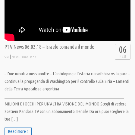
PTV News 06.02.18 – Israele comanda il mondo
06
FEB
|
,
S M
News
PrimoPiano
– Due minuti a mezzanotte – L’antidoping e l’isteria russofobica vs la pace –
Continua la propaganda di Washington per il controllo sulla Siria – Lamenti
della Terra Apocalisse argentina
__________________________________________________________________
MILIONI DI OCCHI PER UN’ALTRA VISIONE DEL MONDO Scegli di vedere
Sostieni Pandora TV con un abbonamento mensile Da ora puoi scegliere la
tua […]
Read more