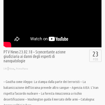
PTV News 23.02.18 – Sconcertante azione
23
giudiziaria ai danni degli esperti di
FEB
nanopatologie
|
,
S M
News
PrimoPiano
– Goutha come Aleppo: La stampa dalla parte dei terroristi – La
balcanizzazione dell’Ucraina prevede altro sangue – Agenzia AIEA: L’Iran
rispetta l’accordo nucleare – La foresta Amazzonica a rischio
desertificazione – Washington guida il mercato delle armi – Catalogna: