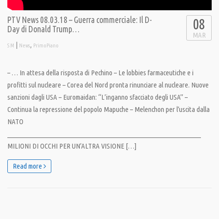
PTV News 08.03.18 – Guerra commerciale: Il D-
08
Day di Donald Trump…
MAR
|
,
S M
News
PrimoPiano
– … In attesa della risposta di Pechino – Le lobbies farmaceutiche e i
profitti sul nucleare – Corea del Nord pronta rinunciare al nucleare. Nuove
sanzioni dagli USA – Euromaidan: “L’inganno sfacciato degli USA” –
Continua la repressione del popolo Mapuche – Melenchon per l’uscita dalla
NATO
__________________________________________________________________
MILIONI DI OCCHI PER UN’ALTRA VISIONE […]
Read more