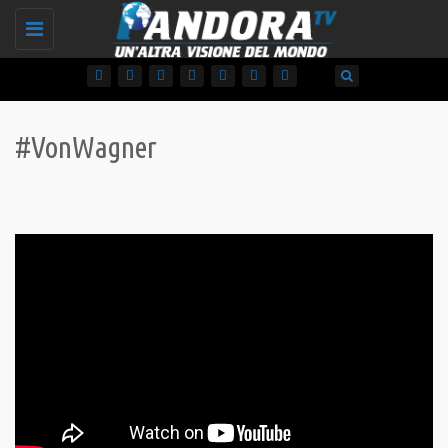
Toggle
navigation
#VonWagner