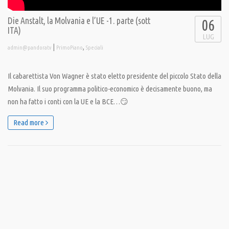
Die Anstalt, la Molvania e l’UE -1. parte (sott
06
ITA)
LUG
|
,
admin@pandoratv
PrimoPiano
Speciali
Il cabarettista Von Wagner è stato eletto presidente del piccolo Stato della
Molvania. Il suo programma politico-economico è decisamente buono, ma
non ha fatto i conti con la UE e la BCE…😏
Read more