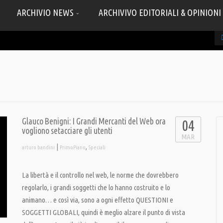
ARCHIVIO NEWS
ARCHIVIVO EDITORIALI & OPINIONI
Glauco Benigni: I Grandi Mercanti del Web ora
04
vogliono setacciare gli utenti
MAR
|
,
arturo bandini
PrimoPiano
Speciali
La libertà e il controllo nel web, le norme che dovrebbero
regolarlo, i grandi soggetti che lo hanno costruito e lo
animano… e così via, sono a ogni effetto QUESTIONI e
SOGGETTI GLOBALI, quindi è meglio alzare il punto di vista