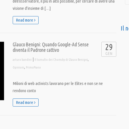
dell’osservatore, il più in alto possibile, per cercare di avere una
visione d’insieme di […]
Read more
Il 
Glauco Benigni: Quando Google-Ad Sense
29
diventa il Padrone cattivo
GEN
|
,
arturo bandini
Il tumulto dei Chomsky di Glauco Benigni
,
Opinioni
PrimoPiano
Milioni di web activists lavorano per le Elites e non se ne
rendono conto
Read more