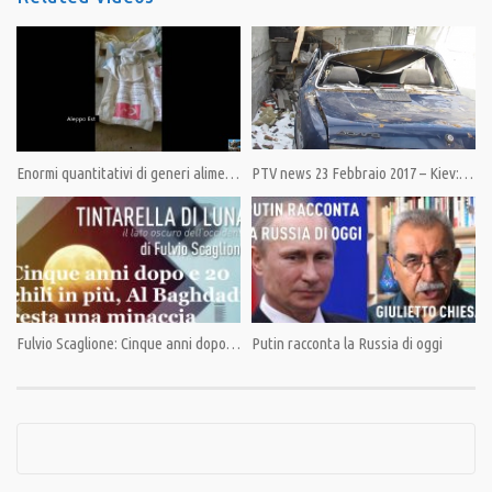
Category:
PrimoPiano
,
Speciali
Tags:
#JugoslaviaNATO
,
PandoraTV
Enormi quantitativi di generi alimentari ritrovati ad Aleppo
PTV news 23 Febbraio 2017 – Kiev: A grandi passi verso la guerra
Fulvio Scaglione: Cinque anni dopo e 20 chili in più. Al Baghdadi manda messaggi precisi
Putin racconta la Russia di oggi