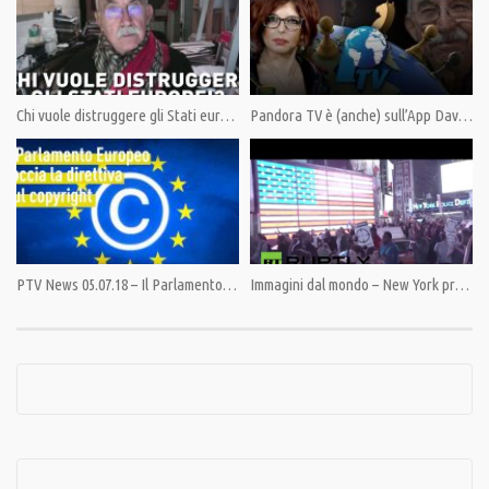
Tags:
#pietroratto
,
GiuliettoChiesa
,
PandoraTV
,
pensieridalbosco
Chi vuole distruggere gli Stati europei?
Pandora TV è (anche) sull’App Davvero TV
PTV News 05.07.18 – Il Parlamento Europeo boccia la direttiva sul copyright
Immagini dal mondo – New York protesta per Ferguson