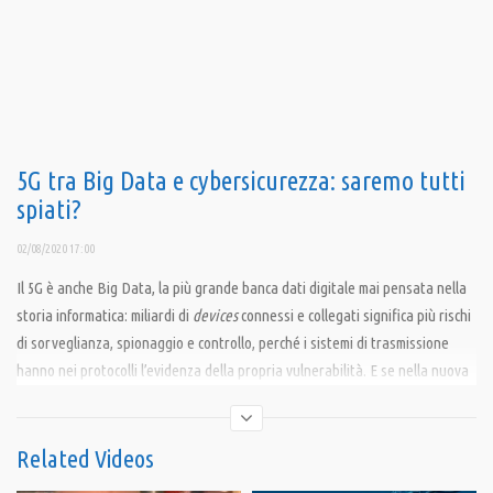
5G tra Big Data e cybersicurezza: saremo tutti
spiati?
02/08/2020 17:00
Il 5G è anche Big Data, la più grande banca dati digitale mai pensata nella
storia informatica: miliardi di
devices
connessi e collegati significa più rischi
di sorveglianza, spionaggio e controllo, perché i sistemi di trasmissione
hanno nei protocolli l’evidenza della propria vulnerabilità. E se nella nuova
guerra fredda ingaggiata tra USA e Cina i governi europei stanno cercando
di tutelare la proprie sovranità digitale emanando provvedimenti
geopolitici come il Golden Power, per i consumatori, cioè i cittadini, parlare
Related Videos
di autodeterminazione digitale resta puramente utopico, diventati l’anello