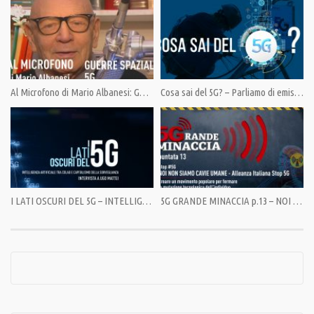
debole dell’intera catena del
wireless
di quinta generazione. Software spia,
trojan,
malware
, bug, backdoor, virus informatici: è definitivamente finta
l’era della privacy? Col 5G, più di oggi saremo tutti geolocalizzati, monitorati
e tracciati. Ma soprattutto, saremo tutti spiati?
Al Microfono di Mario Albanesi: GUERRE SPAZIALI 5G
Cosa sai del 5G? – Parliamo di emissioni
Per la rubrica d’inchiesta
I lati oscuri del 5G
,
Maurizio Martucci
ne parla
su
Pandora TV
con
Silvia Nello
, da molti anni nel campo della sicurezza
informatica, cofondatrice di
Evolution Accademy
, team italiano di esperti
specializzati nella sicurezza informatica e criptovalute.
Condividi
I LATI OSCURI DEL 5G – INTELLIGENZA ARTIFICIALE TRA COLAO E CAPITALISMO DELLA SORVEGLIANZA
5G GRANDE MINACCIA p.13 – NOI NON SIAMO CAVIE UMANE
Category:
PrimoPiano
,
Speciali
Tags:
#stop5g
,
5G
,
Maurizio Martucci