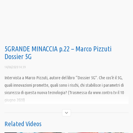
5GRANDE MINACCIA p.22 – Marco Pizzuti
Dossier 5G
14/06/2020 14:39
Intervista a Marco Pizzuti, autore del libro “Dossier 5G”. Che cos’è il 5G,
quali innovazioni promette, quali sono i rischi, chi stabilisce i parametri di
sicurezza di questa nuova tecnologia? (Trasmessa da www.contro.tv il 10
giugno 2020)
Abbonati a questo canale per accedere ai vantaggi:
Related Videos
https://www.youtube.com/channel/UCW4b9qhEQPI8XD9z_i4WAPw/join