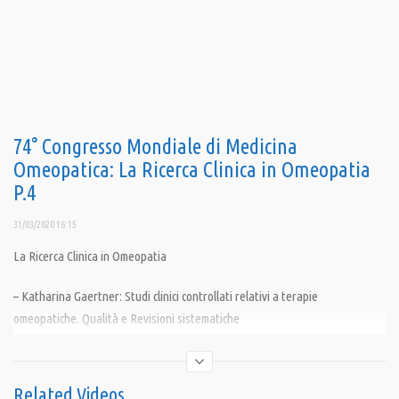
74° Congresso Mondiale di Medicina
Omeopatica: La Ricerca Clinica in Omeopatia
P.4
31/03/2020 16:15
La Ricerca Clinica in Omeopatia
– Katharina Gaertner: Studi clinici controllati relativi a terapie
omeopatiche. Qualità e Revisioni sistematiche
– Robbert Van Haselen: Un ponte tra ricerca e pratica clinica; verso una
“medicina basata sulla pratica”
Related Videos