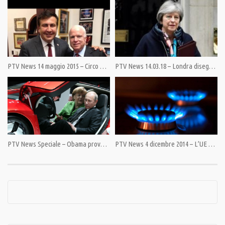
Category:
Al Microfono di Mario Albanesi
,
PrimoPiano
Tags:
5G
,
alleanza italiana stop 5g
,
Ilva
,
Muos
,
nuove antenne
,
PandoraTV
,
Tav
,
Teleambiente
,
teledonna
,
Uranio
,
Vaccini
PTV News 14 maggio 2015 – Circo Barnum a Kiev
PTV News 14.03.18 – Londra disegna il prologo del grande scontro
PTV News Speciale – Obama provoca Putin. Italia e Germania pagano
PTV News 4 dicembre 2014 – L’UE dipende dal gas russo