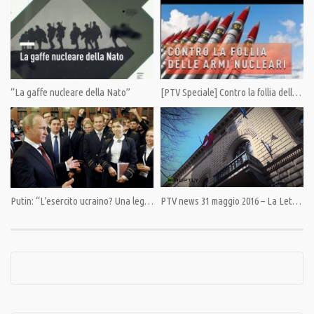
Category:
PrimoPiano
,
Speciali
Tags:
esercitazioni militari
,
Guerra
,
manifestazione
,
Nato
,
no guerra
,
sardegna
,
sovranità
,
Territorio
“La gaffe nucleare della Nato”
[PTV Speciale] Contro la follia delle armi nucleari
Putin: “L’esercito ucraino? Una legione della NATO”.
PTV news 31 maggio 2016 – La Lettonia nazionalizza i nomi (come il fascismo in italia)