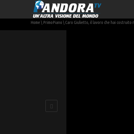
Home
\
PrimoPiano
\
Caro Giulietto, il lavoro che hai costruito