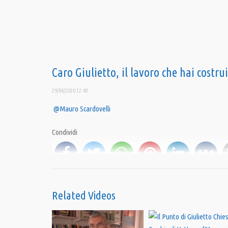
Caro Giulietto, il lavoro che hai costr
29/04/2020 12:48
@Mauro Scardovelli
Condividi
Category:
PrimoPiano
Tags:
Giulietto Chiesa
Related Videos