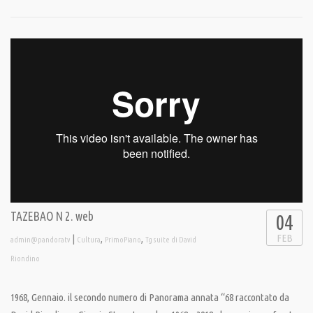
TAZEBAO N 2. web
04
FEB
|
,
,
admin@pandoratv
Cultura
PrimoPiano
Tg suite di David
Riondino
1968, Gennaio. il secondo numero di Panorama annata “68 raccontato da