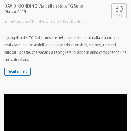
DAVID RIONDINO Via della setola TG Suite
30
Marzo 2019
MAG
|
,
admin@pandoratv
PrimoPiano
Tg suite di David Riondino
Il progetto dei TG.Suite consiste nel prendere spunto dalla cronaca per
realizzare, nel corso dell’anno, dei prodotti musicali, canzoni, racconti
musicati, poesie, che vadano a raccogliersi di anno in anno componendo una
sorta di collana.
Read more