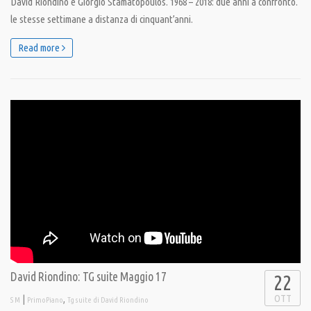
David Riondino e Giorgio Stamatopoulos. 1968 – 2018: due anni a confronto.
le stesse settimane a distanza di cinquant’anni.
Read more
David Riondino: TG suite Maggio 17
22
OTT
|
,
S M
PrimoPiano
Tg suite di David Riondino