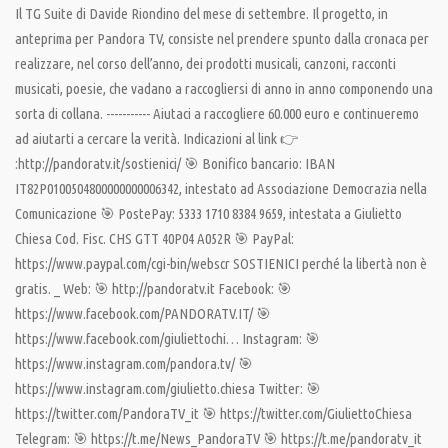
Il TG Suite di Davide Riondino del mese di settembre. Il progetto, in
anteprima per Pandora TV, consiste nel prendere spunto dalla cronaca per
realizzare, nel corso dell’anno, dei prodotti musicali, canzoni, racconti
musicati, poesie, che vadano a raccogliersi di anno in anno componendo una
sorta di collana. ----------- Aiutaci a raccogliere 60.000 euro e continueremo
ad aiutarti a cercare la verità. Indicazioni al link 👉
:http://pandoratv.it/sostienici/ 🎯 Bonifico bancario: IBAN
IT82P0100504800000000006342, intestato ad Associazione Democrazia nella
Comunicazione 🎯 PostePay: 5333 1710 8384 9659, intestata a Giulietto
Chiesa Cod. Fisc. CHS GTT 40P04 A052R 🎯 PayPal:
https://www.paypal.com/cgi-bin/webscr SOSTIENICI perché la libertà non è
gratis. _ Web: 🎯 http://pandoratv.it Facebook: 🎯
https://www.facebook.com/PANDORATV.IT/ 🎯
https://www.facebook.com/giuliettochi… Instagram: 🎯
https://www.instagram.com/pandora.tv/ 🎯
https://www.instagram.com/giulietto.chiesa Twitter: 🎯
https://twitter.com/PandoraTV_it 🎯 https://twitter.com/GiuliettoChiesa
Telegram: 🎯 https://t.me/News_PandoraTV 🎯 https://t.me/pandoratv_it