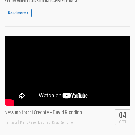
FEDRA video realizzato da RAFFAELE RAGO
Read more
Nessuno tocchi Creonte – David Riondino
04
OTT
|
,
francesca
PrimoPiano
Tg suite di David Riondino