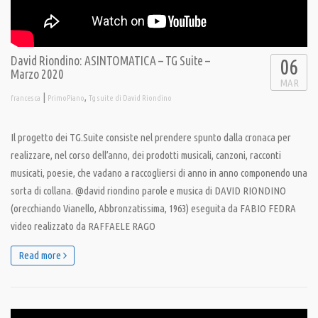
David Riondino: ASINTOMATICA – TG Suite –
06
Marzo 2020
MAR
|
,
francesca
PrimoPiano
Tg suite di David Riondino
Il progetto dei TG.Suite consiste nel prendere spunto dalla cronaca per
realizzare, nel corso dell’anno, dei prodotti musicali, canzoni, racconti
musicati, poesie, che vadano a raccogliersi di anno in anno componendo una
sorta di collana. @david riondino parole e musica di DAVID RIONDINO
(orecchiando Vianello, Abbronzatissima, 1963) eseguita da FABIO FEDRA
video realizzato da RAFFAELE RAGO
Read more