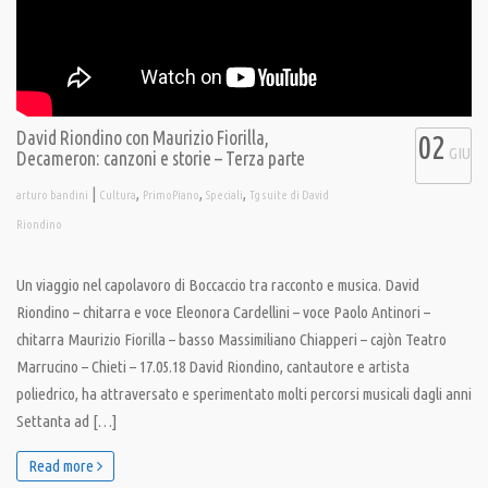
David Riondino con Maurizio Fiorilla,
02
GIU
Decameron: canzoni e storie – Terza parte
|
,
,
,
arturo bandini
Cultura
PrimoPiano
Speciali
Tg suite di David
Riondino
Un viaggio nel capolavoro di Boccaccio tra racconto e musica. David
Riondino – chitarra e voce Eleonora Cardellini – voce Paolo Antinori –
chitarra Maurizio Fiorilla – basso Massimiliano Chiapperi – cajòn Teatro
Marrucino – Chieti – 17.05.18 David Riondino, cantautore e artista
poliedrico, ha attraversato e sperimentato molti percorsi musicali dagli anni
Settanta ad […]
Read more