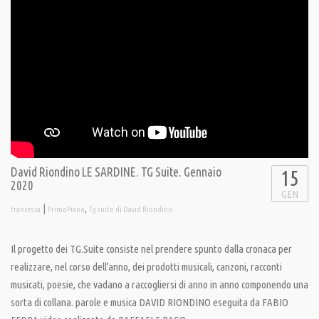
David Riondino LE SARDINE. TG Suite. Gennaio
15
2020
GEN
|
,
francesca
PrimoPiano
Tg suite di David Riondino
Il progetto dei TG.Suite consiste nel prendere spunto dalla cronaca per
realizzare, nel corso dell’anno, dei prodotti musicali, canzoni, racconti
musicati, poesie, che vadano a raccogliersi di anno in anno componendo una
sorta di collana. parole e musica DAVID RIONDINO eseguita da FABIO