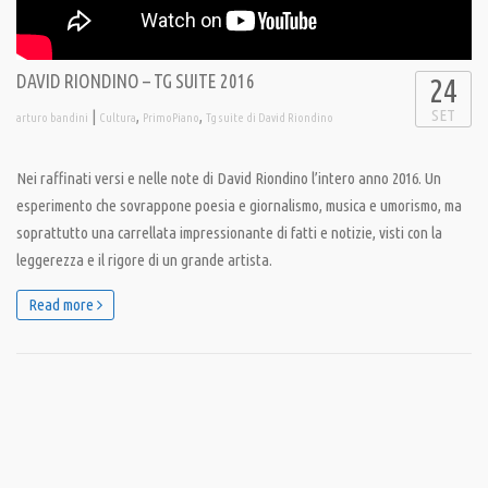
DAVID RIONDINO – TG SUITE 2016
24
SET
|
,
,
arturo bandini
Cultura
PrimoPiano
Tg suite di David Riondino
Nei raffinati versi e nelle note di David Riondino l’intero anno 2016. Un
esperimento che sovrappone poesia e giornalismo, musica e umorismo, ma
soprattutto una carrellata impressionante di fatti e notizie, visti con la
leggerezza e il rigore di un grande artista.
Read more