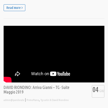
Read more
DAVID RIONDINO: Arriva Gianni – TG -Suite
04
GIU
Maggio 2019
|
,
admin@pandoratv
PrimoPiano
Tg suite di David Riondino