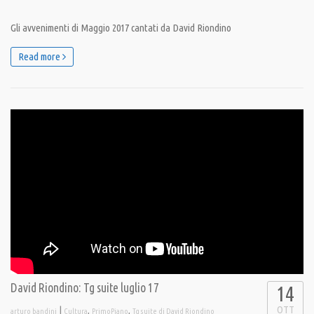
Gli avvenimenti di Maggio 2017 cantati da David Riondino
Read more
David Riondino: Tg suite luglio 17
14
OTT
|
,
,
arturo bandini
Cultura
PrimoPiano
Tg suite di David Riondino