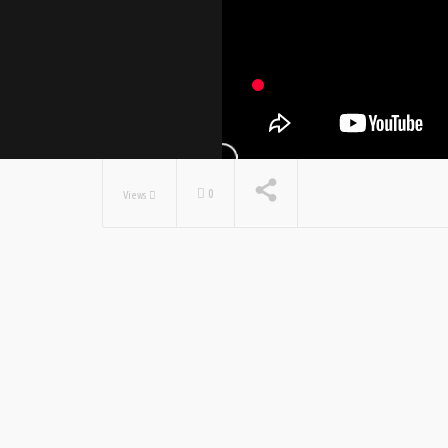
0
Views
NOW PLAYING