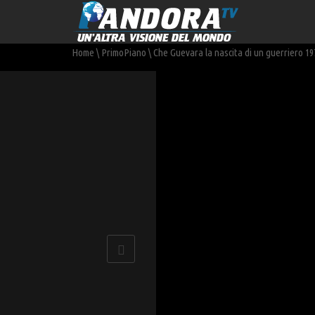
Home
\
PrimoPiano
\
Che Guevara la nascita di un guerriero 1