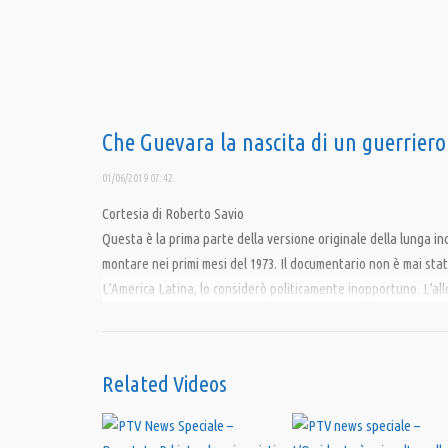
Che Guevara la nascita di un guerrier
01/06/2019 07:42
Cortesia di Roberto Savio
Questa è la prima parte della versione originale della lunga in
montare nei primi mesi del 1973. Il documentario non è mai stat
L’America Latina, lo considerò politicamente inopportuno. L’allor
visualizzare il montaggio finale disse: “Roberto, questo servizio
americani. A chi serve?”
L’inchiesta ci permette di ascoltare persone che non é più poss
Related Videos
è l’unica intervista che ha rilasciato il Segretario Generale d
agli attacchi ricevuti da parte di Cuba e di Fidel Castro; così c
boliviane, e del sergente che l’ha ucciso nella scuola della Higu